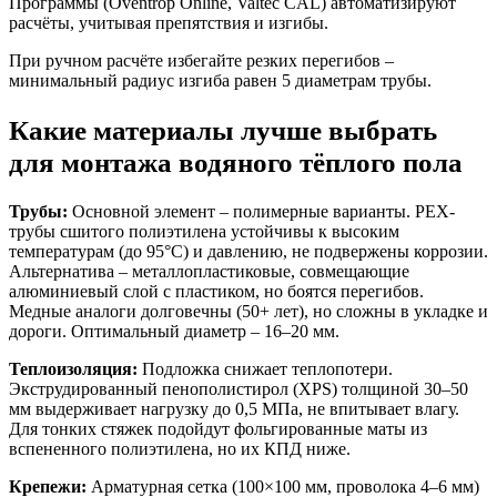
Программы (Oventrop Online, Valtec CAL) автоматизируют
расчёты, учитывая препятствия и изгибы.
При ручном расчёте избегайте резких перегибов –
минимальный радиус изгиба равен 5 диаметрам трубы.
Какие материалы лучше выбрать
для монтажа водяного тёплого пола
Трубы:
Основной элемент – полимерные варианты. PEX-
трубы сшитого полиэтилена устойчивы к высоким
температурам (до 95°C) и давлению, не подвержены коррозии.
Альтернатива – металлопластиковые, совмещающие
алюминиевый слой с пластиком, но боятся перегибов.
Медные аналоги долговечны (50+ лет), но сложны в укладке и
дороги. Оптимальный диаметр – 16–20 мм.
Теплоизоляция:
Подложка снижает теплопотери.
Экструдированный пенополистирол (XPS) толщиной 30–50
мм выдерживает нагрузку до 0,5 МПа, не впитывает влагу.
Для тонких стяжек подойдут фольгированные маты из
вспененного полиэтилена, но их КПД ниже.
Крепежи:
Арматурная сетка (100×100 мм, проволока 4–6 мм)