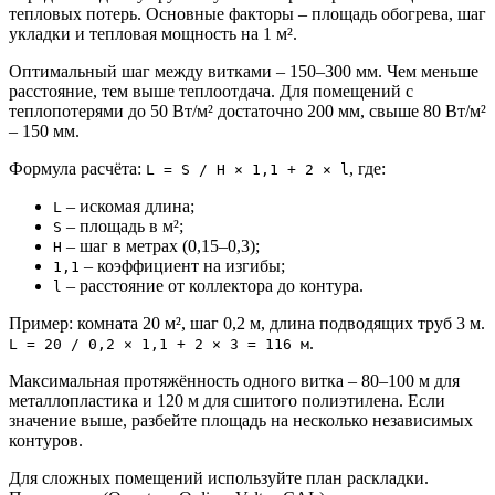
тепловых потерь. Основные факторы – площадь обогрева, шаг
укладки и тепловая мощность на 1 м².
Оптимальный шаг между витками – 150–300 мм. Чем меньше
расстояние, тем выше теплоотдача. Для помещений с
теплопотерями до 50 Вт/м² достаточно 200 мм, свыше 80 Вт/м²
– 150 мм.
Формула расчёта:
, где:
L = S / H × 1,1 + 2 × l
– искомая длина;
L
– площадь в м²;
S
– шаг в метрах (0,15–0,3);
H
– коэффициент на изгибы;
1,1
– расстояние от коллектора до контура.
l
Пример: комната 20 м², шаг 0,2 м, длина подводящих труб 3 м.
.
L = 20 / 0,2 × 1,1 + 2 × 3 = 116 м
Максимальная протяжённость одного витка – 80–100 м для
металлопластика и 120 м для сшитого полиэтилена. Если
значение выше, разбейте площадь на несколько независимых
контуров.
Для сложных помещений используйте план раскладки.