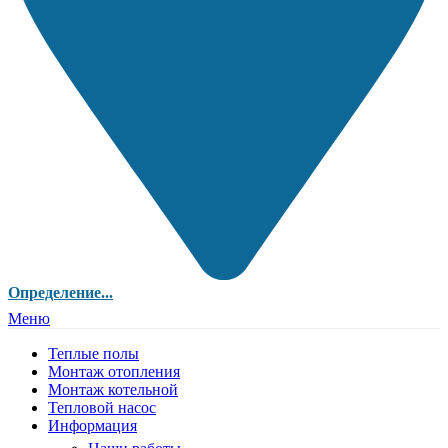
Определение...
Меню
Теплые полы
Монтаж отопления
Монтаж котельной
Тепловой насос
Информация