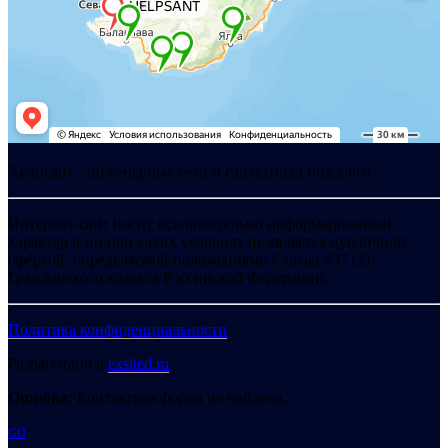
Хелпсант - инженерные сети и сантехника под ключ
Интернет-сайт носит исключительно информационный
характер и ни при каких условиях не является публичной
офертой, определяемой положениями Статьи 437 (2)
Гражданского кодекса Российской Федерации.
Политика конфиденциальности
Разработано в
exsited.ru
Ошибка:
Контактная форма не найдена.
GO