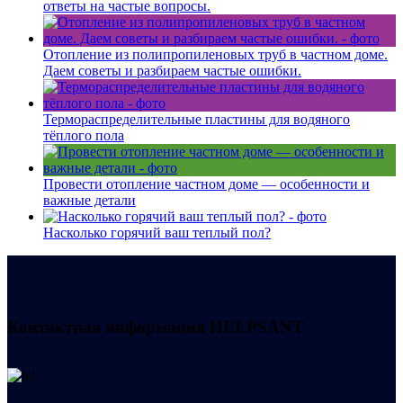
ответы на частые вопросы.
Отопление из полипропиленовых труб в частном доме.
Даем советы и разбираем частые ошибки.
Термораспределительные пластины для водяного
тёплого пола
Провести отопление частном доме — особенности и
важные детали
Насколько горячий ваш теплый пол?
Контактная информация
HELPSANT