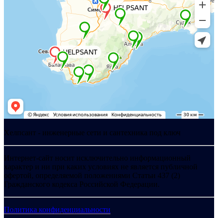
Хелпсант - инженерные сети и сантехника под ключ
Интернет-сайт носит исключительно информационный
характер и ни при каких условиях не является публичной
офертой, определяемой положениями Статьи 437 (2)
Гражданского кодекса Российской Федерации.
Политика конфиденциальности