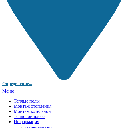
Определение...
Меню
Теплые полы
Монтаж отопления
Монтаж котельной
Тепловой насос
Информация