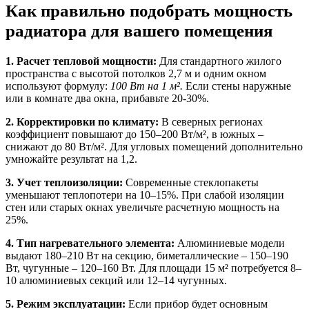
Как правильно подобрать мощность
радиатора для вашего помещения
1. Расчет тепловой мощности:
Для стандартного жилого
пространства с высотой потолков 2,7 м и одним окном
используют формулу:
100 Вт на 1 м².
Если стены наружные
или в комнате два окна, прибавьте 20-30%.
2. Корректировки по климату:
В северных регионах
коэффициент повышают до 150–200 Вт/м², в южных –
снижают до 80 Вт/м². Для угловых помещений дополнительно
умножайте результат на 1,2.
3. Учет теплоизоляции:
Современные стеклопакеты
уменьшают теплопотери на 10–15%. При слабой изоляции
стен или старых окнах увеличьте расчетную мощность на
25%.
4. Тип нагревательного элемента:
Алюминиевые модели
выдают 180–210 Вт на секцию, биметаллические – 150–190
Вт, чугунные – 120–160 Вт. Для площади 15 м² потребуется 8–
10 алюминиевых секций или 12–14 чугунных.
5. Режим эксплуатации:
Если прибор будет основным