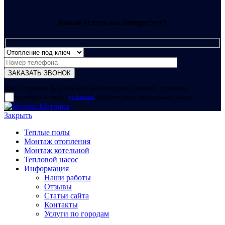
Какая услуга вас интересует?
Для отправки формы вам необходимо принять условия:
прочитал и согласен с
условиями
обработки своих персональных данных
Закрыть
Теплые полы
Монтаж отопления
Монтаж котельной
Тепловой насос
Информация
Наши работы
Отзывы
Статьи сайта
Контакты
Услуги по городам