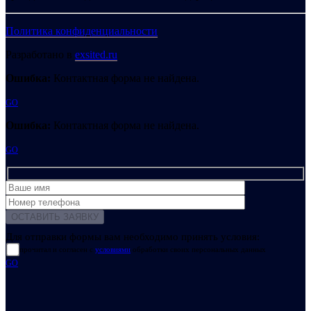
Политика конфиденциальности
Разработано в
exsited.ru
Ошибка:
Контактная форма не найдена.
GO
Ошибка:
Контактная форма не найдена.
GO
Для отправки формы вам необходимо принять условия:
прочитал и согласен с
условиями
обработки своих персональных данных
GO