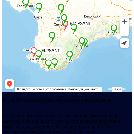
Хелпсант - инженерные сети и сантехника под ключ
Интернет-сайт носит исключительно информационный
характер и ни при каких условиях не является публичной
офертой, определяемой положениями Статьи 437 (2)
Гражданского кодекса Российской Федерации.