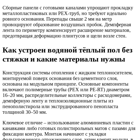
Сборные панели с готовыми каналами упрощают прокладку
металлопластиковых или PEX-труб, но требуют идеально
ровного основания. Перепады свыше 2 мм на метр
провоцируют образование воздушных пробок. Демпферная
лента по периметру компенсирует расширение материалов,
предотвращая деформацию плинтусов и щели возле стен.
Как устроен водяной тёплый пол без
стяжки и какие материалы нужны
Конструкция системы отопления с жидким теплоносителем,
монтируемой поверх основания без цементного слоя,
основана на модульном принципе. Основные компоненты
включают полимерные трубы (PEX или PE-RT) диаметром
16–20 мм, распределительные коллекторы с расходомерами,
демпферную ленту и теплоизоляционные плиты из
пенополистирола или экструдированного пенопласта
толщиной 30–50 мм.
Ключевое отличие – использование алюминиевых пластин с
канавками либо готовых полистирольных матов с пазами для
фиксации контура. Монтаж начинают с укладки
фольгированного отражающего слоя, затем крепят модули, в