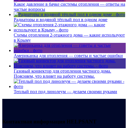
Какое давление в бачке системы отопления — ответы на
частые вопросы
Радиаторы и водяной тёплый пол в одном доме
Схемы отопления 2-этажного дома — какие используют
в Крыму
Американка для отопления — советы и частые ошибки
Газовый конвектор для отопления частного дома.
Поясняем, что влияет на работу системы.
Теплый пол под линолеум — делаем своими руками
Контактная информация
HELPSANT