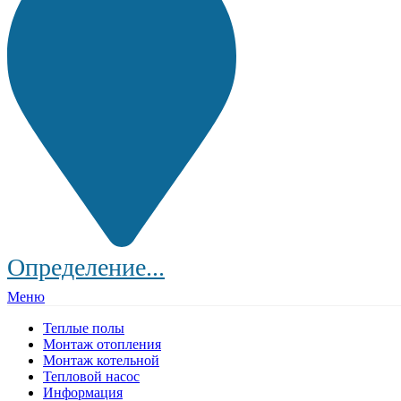
Определение...
Меню
Теплые полы
Монтаж отопления
Монтаж котельной
Тепловой насос
Информация