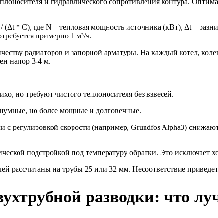
теплоносителя и гидравлического сопротивления контура. Оптим
(Δt * C), где N – тепловая мощность источника (кВт), Δt – разн
отребуется примерно 1 м³/ч.
честву радиаторов и запорной арматуры. На каждый котел, коле
ен напор 3-4 м.
тихо, но требуют чистого теплоносителя без взвесей.
 шумные, но более мощные и долговечные.
 с регулировкой скорости (например, Grundfos Alpha3) снижают
ческой подстройкой под температуру обратки. Это исключает хо
ей рассчитаны на трубы 25 или 32 мм. Несоответствие приведе
вухтрубной разводки: что лу