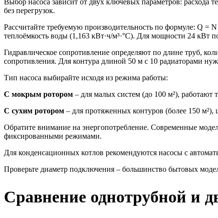
Выбор насоса зависит от двух ключевых параметров: расхода 
без перегрузок.
Рассчитайте требуемую производительность по формуле: Q = N / 
теплоёмкость воды (1,163 кВт·ч/м³·°C). Для мощности 24 кВт п
Гидравлическое сопротивление определяют по длине труб, коли
сопротивления. Для контура длиной 50 м с 10 радиаторами нуж
Тип насоса выбирайте исходя из режима работы:
С мокрым ротором
– для малых систем (до 100 м²), работают 
С сухим ротором
– для протяженных контуров (более 150 м²),
Обратите внимание на энергопотребление. Современные модели
фиксированными режимами.
Для конденсационных котлов рекомендуются насосы с автомати
Проверьте диаметр подключения – большинство бытовых модел
Сравнение однотрубной и д