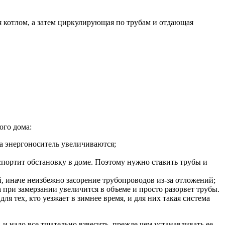
ая котлом, а затем циркулирующая по трубам и отдающая
ого дома:
на энергоноситель увеличиваются;
спортит обстановку в доме. Поэтому нужно ставить трубы и
й, иначе неизбежно засорение трубопроводов из-за отложений;
а при замерзании увеличится в объеме и просто разорвет трубы.
ля тех, кто уезжает в зимнее время, и для них такая система
 и надо все тщательно взвесить, прежде чем устанавливать ее.