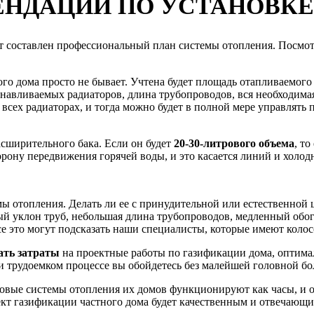
ЕНДАЦИИ ПО УСТАНОВКЕ
т составлен профессиональный план системы отопления. Посмотр
ого дома просто не бывает. Учтена будет площадь отапливаемого
анавливаемых радиаторов, длина трубопроводов, вся необходима
сех радиаторах, и тогда можно будет в полной мере управлять 
асширительного бака. Если он будет
20-30-литрового объема
, т
ону передвижения горячей воды, и это касается линий и холодно
мы отопления. Делать ли ее с принудительной или естественной 
ный уклон труб, небольшая длина трубопроводов, медленный обо
се это могут подсказать наши специалисты, которые имеют коло
ть затраты
на проектные работы по газификации дома, оптима
 и трудоемком процессе вы обойдетесь без малейшей головной бо
зовые системы отопления их домов функционируют как часы, и о
ект газификации частного дома будет качественным и отвечающи