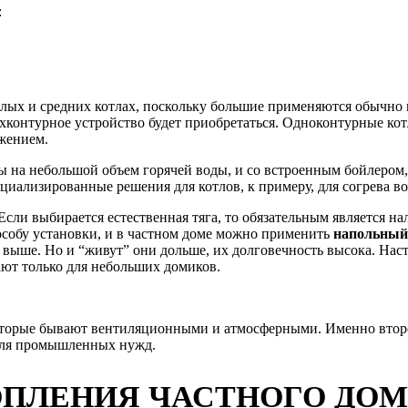
:
алых и средних котлах, поскольку большие применяются обычно
ухконтурное устройство будет приобретаться. Одноконтурные кот
жением.
ы на небольшой объем горячей воды, и со встроенным бойлером
циализированные решения для котлов, к примеру, для согрева во
Если выбирается естественная тяга, то обязательным является на
особу установки, и в частном доме можно применить
напольный
выше. Но и “живут” они дольше, их долговечность высока. Наст
ают только для небольших домиков.
оторые бывают вентиляционными и атмосферными. Именно второ
 для промышленных нужд.
ПЛЕНИЯ ЧАСТНОГО ДОМА