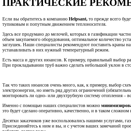
ПРАКТИЧЕСКИЕ РЕКОМ
Если вы обратитесь в компанию
Helpsant,
то прежде всего буде
тупиковым и попутным движением теплоносителя.
Здесь все продумано до мелочей, которых в газификации частн
объем закупаемого оборудования, оптимальное количество уст
заглушек. Наши специалисты рекомендуют поставить краны на в
устанавливать в них нужный температурный режим.
Есть масса и других нюансов. К примеру, правильный выбор р
При прокладывании труб важно сделать небольшой уклон в стор
Так что таких нюансов очень много, как, к примеру, выбор схе
электроэнергии, но иметь ряд других ограничений (обязатель
монтировать ли одно- или двухтрубную систему отопления – в
Именно с помощью наших специалистов можно
минимизирова
это будет сделано оперативно, качественно, и в таком сложном
Десятки заказчиков уже воспользовались нашими услугами, га
Присоединяйтесь к ним и вы, и с учетом ваших замечаний про