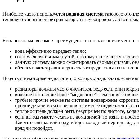
Наиболее часто используется
водяная система
газового отопле
тепловую энергию через радиаторы и трубопроводы. Этот замкну
Есть несколько весомых преимуществ использования именно в
вода эффективно передает тепло;
система является замкнутой, поэтому после поступления 
данную систему можно смонтировать своими силами, она 
обеспечивается равномерность распределения тепла по 
Но есть и некоторые недостатки, о которых надо знать, если 
радиаторы должны часто чиститься, ведь если они покры
водяное отопление более “медленное”, чем конвективное
трубы и прочие элементы системы подвержены коррозии, 
прочие детали из материалов, наименее подверженных р
теплоноситель должен быть безупречен по чистоте, вода 
если вы задумаете уехать из дома зимой, то взять и прос
Так что если залили воду, и идет холодный период года, и
вряд ли подойдет.
Так что при выборе самой демократичной и простой
водяной с