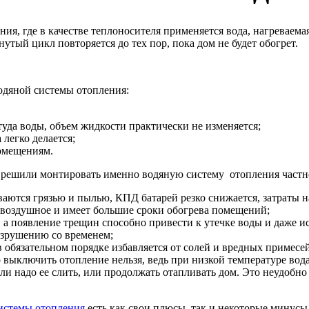
ния, где в качестве теплоносителя применяется вода, нагреваем
тый цикл повторяется до тех пор, пока дом не будет обогрет.
одяной системы отопления:
туда воды, объем жидкости практически не изменяется;
легко делается;
помещениям.
вы решили монтировать именно водяную систему отопления частн
ваются грязью и пылью, КПД батарей резко снижается, затраты 
 воздушное и имеет большие сроки обогрева помещений;
а появление трещин способно привести к утечке воды и даже и
азрушению со временем;
в обязательном порядке избавляется от солей и вредных примесе
то выключить отопление нельзя, ведь при низкой температуре вод
ли надо ее слить, или продолжать отапливать дом. Это неудобно д
истемы отопления
есть как свои плюсы, так и некоторые минусы,