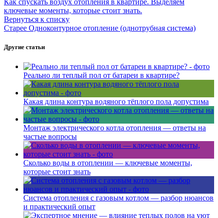
Как спускать воздух отопления в квартире. Выделяем
ключевые моменты, которые стоит знать.
Вернуться к списку
Старее
Одноконтурное отопление (однотрубная система)
Другие статьи
Реально ли теплый пол от батареи в квартире?
Какая длина контура водяного тёплого пола допустима
Монтаж электрического котла отопления — ответы на
частые вопросы
Сколько воды в отоплении — ключевые моменты,
которые стоит знать
Система отопления с газовым котлом — разбор нюансов
и практический опыт