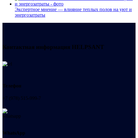
Экспертное мнение — влияние теплых полов на уют и
энергозатраты
Контактная информация
HELPSANT
Телефон
+7 (978) 515-999-7
WhatsApp