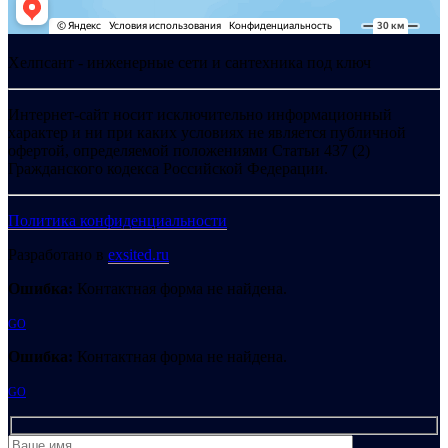
Хелпсант - инженерные сети и сантехника под ключ
Интернет-сайт носит исключительно информационный
характер и ни при каких условиях не является публичной
офертой, определяемой положениями Статьи 437 (2)
Гражданского кодекса Российской Федерации.
Политика конфиденциальности
Разработано в
exsited.ru
Ошибка:
Контактная форма не найдена.
GO
Ошибка:
Контактная форма не найдена.
GO