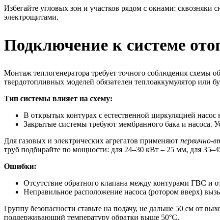
Избегайте угловых зон и участков рядом с окнами: сквозняки
электрощитами.
Подключение к системе ото
Монтаж теплогенератора требует точного соблюдения схемы об
твердотопливных моделей обязателен теплоаккумулятор или бу
Тип системы влияет на схему:
В открытых контурах с естественной циркуляцией насос 
Закрытые системы требуют мембранного бака и насоса. Ус
Для газовых и электрических агрегатов применяют
первично-в
труб подбирайте по мощности: для 24–30 кВт – 25 мм, для 35–4
Ошибки:
Отсутствие обратного клапана между контурами ГВС и 
Неправильное расположение насоса (ротором вверх) выз
Группу безопасности ставьте на подачу, не дальше 50 см от вы
поддерживающий температуру обратки выше 50°C.