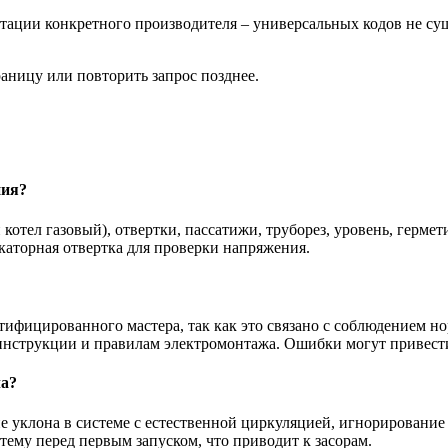
ции конкретного производителя – универсальных кодов не суще
аницу или повторить запрос позднее.
ния?
котел газовый), отвертки, пассатижи, труборез, уровень, герме
каторная отвертка для проверки напряжения.
ртифицированного мастера, так как это связано с соблюдением 
 инструкции и правилам электромонтажа. Ошибки могут привест
ла?
 уклона в системе с естественной циркуляцией, игнорирование 
ему перед первым запуском, что приводит к засорам.