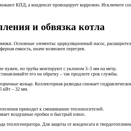
 снижают КПД, а конденсат провоцирует коррозию. Исключите с
пления и обвязка котла
вязки. Основные элементы: циркуляционный насос, расширитель
ферная емкость, иначе возможен перегрев.
не нужен, но трубы монтируют с уклоном 3–5 мм на метр.
танавливайте его на обратку – так продлите срок службы.
торичные кольца
. Коллекторная разводка снижает гидравлическо
5 кВт – 32 мм.
отопления приводит к смешиванию теплоносителей.
ывает воздушные пробки и быстрый износ.
хода теплогенератора. Для защиты от конденсата в твердотоплив