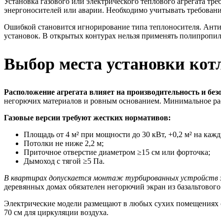
Установка газового или электрического теплового агрегата т
энергоносителей или аварии. Необходимо учитывать требовани
Ошибкой становится игнорирование типа теплоносителя. Анти
установок. В открытых контурах нельзя применять полипропил
Выбор места установки кот
Расположение агрегата влияет на производительность и без
негорючих материалов и ровным основанием. Минимальное расс
Газовые версии требуют жестких нормативов:
Площадь от 4 м² при мощности до 30 кВт, +0,2 м² на ка
Потолки не ниже 2,2 м;
Приточное отверстие диаметром ≥15 см или форточка;
Дымоход с тягой ≥5 Па.
В квартирах допускается монтаж турбированных устройств 
деревянных домах обязателен негорючий экран из базальтового
Электрические модели размещают в любых сухих помещениях с п
70 см для циркуляции воздуха.