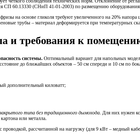
ребует четкого соблюдения технических норм. Отклонение от ре
я СП 60.13330 (СНиП 41-01-2003) по размещению оборудования 
фризы на основе гликоля требуют увеличенного на 20% напора 
еновые трубы – материал деформируется при температурных ска
ла и требования к помещени
опасность системы.
Оптимальный вариант для напольных моделей
тояние до ближайших объектов – 50 см спереди и 10 см по бок
ждый дополнительный киловатт;
закрытого типа без традиционного дымохода.
Для них нужен ко
 картона или металла.
роводкой, рассчитанной на нагрузку (для 9 кВт – медный кабел