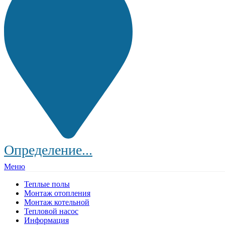
Определение...
Меню
Теплые полы
Монтаж отопления
Монтаж котельной
Тепловой насос
Информация