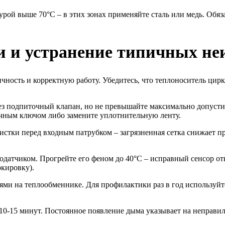
урой выше 70°C – в этих зонах применяйте сталь или медь. Обя
и и устранение типичных не
ность и корректную работу. Убедитесь, что теплоноситель цирк
рез подпиточный клапан, но не превышайте максимально допустим
ечным ключом либо замените уплотнительную ленту.
очистки перед входным патрубком – загрязненная сетка снижает 
рмодатчиком. Прогрейте его феном до 40°С – исправный сенсор
ркировку).
ми на теплообменнике. Для профилактики раз в год используйте
з 10-15 минут. Постоянное появление дыма указывает на неправи