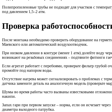
Полипропиленовые трубы не подходят для участков с температ
под давлением 1,5–2 атм.
Проверка работоспособност
После монтажа необходимо проверить оборудование на герметич
Маевского или автоматический воздухоотводчик.
При низком давлении в контуре (менее 1 атм) долейте воду че
возникают на резьбовых соединениях – подтяните фитинги га
Если агрегат работает с перебоями, проверьте фильтр грубой 
промойте под напором воды.
Отсутствие нагрева может сигнализировать о проблемах с те
датчика замените деталь на аналогичную модель (проверьте ма
Шумы во время работы часто вызваны известковыми отложения
накипи.
Запах гари при первом запуске – норма, если он исчезает чере
диаметра выходного патрубка.