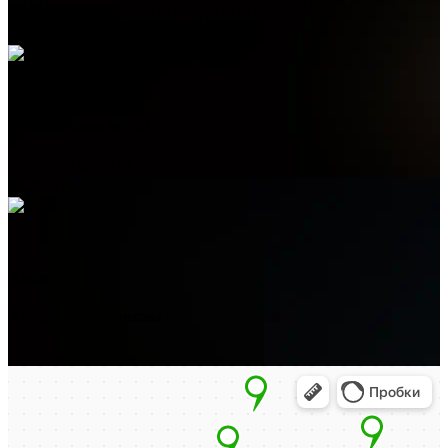
+7 (978) 515-999-7
Электронная почта
admin@helpsant.ru
Адрес
Алушта, ул. Багликова