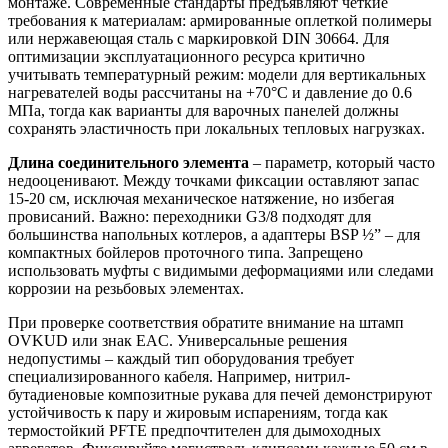
монтаже. Современные стандарты предъявляют четкие
требования к материалам: армированные оплеткой полимеры
или нержавеющая сталь с маркировкой DIN 30664. Для
оптимизации эксплуатационного ресурса критично
учитывать температурный режим: модели для вертикальных
нагревателей воды рассчитаны на +70°C и давление до 0.6
МПа, тогда как варианты для варочных панелей должны
сохранять эластичность при локальных тепловых нагрузках.
Длина соединительного элемента
– параметр, который часто
недооценивают. Между точками фиксации оставляют запас
15-20 см, исключая механическое натяжение, но избегая
провисаний. Важно: переходники G3/8 подходят для
большинства напольных котлеров, а адаптеры BSP ½” – для
компактных бойлеров проточного типа. Запрещено
использовать муфты с видимыми деформациями или следами
коррозии на резьбовых элементах.
При проверке соответствия обратите внимание на штамп
OVKUD или знак EAC. Универсальные решения
недопустимы – каждый тип оборудования требует
специализированного кабеля. Например, нитрил-
бутадиеновые композитные рукава для печей демонстрируют
устойчивость к пару и жировым испарениям, тогда как
термостойкий PFTE предпочтителен для дымоходных