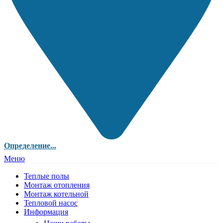
Определение...
Меню
Теплые полы
Монтаж отопления
Монтаж котельной
Тепловой насос
Информация