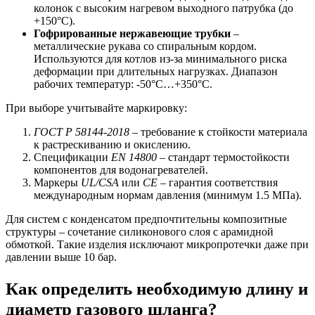
колонок с высоким нагревом выходного патрубка (до
+150°C).
Гофрированные нержавеющие трубки
–
металлические рукава со спиральным кордом.
Используются для котлов из-за минимального риска
деформации при длительных нагрузках. Диапазон
рабочих температур: -50°C…+350°C.
При выборе учитывайте маркировку:
ГОСТ Р 58144-2018
– требование к стойкости материала
к растрескиванию и окислению.
Спецификации
EN 14800
– стандарт термостойкости
компонентов для водонагревателей.
Маркеры
UL/CSA
или
CE
– гарантия соответствия
международным нормам давления (минимум 1.5 МПа).
Для систем с конденсатом предпочтительны композитные
структуры – сочетание силиконового слоя с арамидной
обмоткой. Такие изделия исключают микропротечки даже при
давлении выше 10 бар.
Как определить необходимую длину и
диаметр газового шланга?