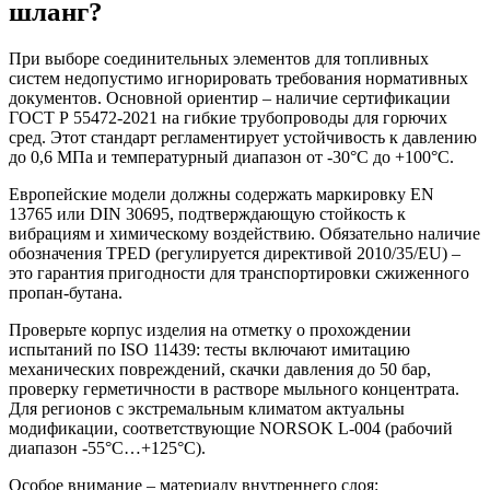
шланг?
При выборе соединительных элементов для топливных
систем недопустимо игнорировать требования нормативных
документов. Основной ориентир – наличие сертификации
ГОСТ Р 55472-2021 на гибкие трубопроводы для горючих
сред. Этот стандарт регламентирует устойчивость к давлению
до 0,6 МПа и температурный диапазон от -30°C до +100°C.
Европейские модели должны содержать маркировку EN
13765 или DIN 30695, подтверждающую стойкость к
вибрациям и химическому воздействию. Обязательно наличие
обозначения TPED (регулируется директивой 2010/35/EU) –
это гарантия пригодности для транспортировки сжиженного
пропан-бутана.
Проверьте корпус изделия на отметку о прохождении
испытаний по ISO 11439: тесты включают имитацию
механических повреждений, скачки давления до 50 бар,
проверку герметичности в растворе мыльного концентрата.
Для регионов с экстремальным климатом актуальны
модификации, соответствующие NORSOK L-004 (рабочий
диапазон -55°C…+125°C).
Особое внимание – материалу внутреннего слоя: