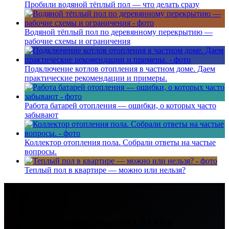
Пробили водяной тёплый пол — что делать сразу
Водяной тёплый пол по деревянному перекрытию —
рабочие схемы и ограничения
Подключение котлов отопления в частном доме. Даем
практические рекомендации и примеры.
Работа батарей отопления — ошибки, о которых часто
забывают
Коллектор отопления пола. Собрали ответы на частые
вопросы.
Теплый пол в квартире — можно или нельзя?
Контактная информация
HELPSANT