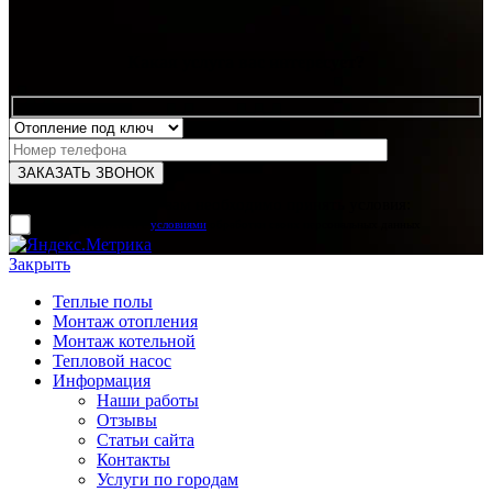
Какая услуга вас интересует?
Для отправки формы вам необходимо принять условия:
прочитал и согласен с
условиями
обработки своих персональных данных
Закрыть
Теплые полы
Монтаж отопления
Монтаж котельной
Тепловой насос
Информация
Наши работы
Отзывы
Статьи сайта
Контакты
Услуги по городам