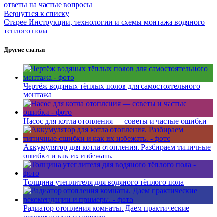
ответы на частые вопросы.
Вернуться к списку
Старее
Инструкции, технологии и схемы монтажа водяного
теплого пола
Другие статьи
Чертёж водяных тёплых полов для самостоятельного
монтажа
Насос для котла отопления — советы и частые ошибки
Аккумулятор для котла отопления. Разбираем типичные
ошибки и как их избежать.
Толщина утеплителя для водяного тёплого пола
Радиатор отопления комнаты. Даем практические
рекомендации и примеры.