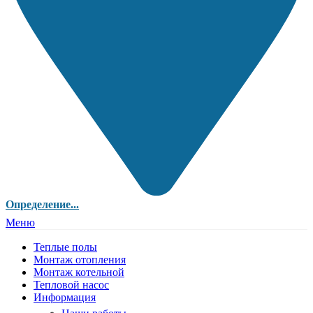
Определение...
Меню
Теплые полы
Монтаж отопления
Монтаж котельной
Тепловой насос
Информация