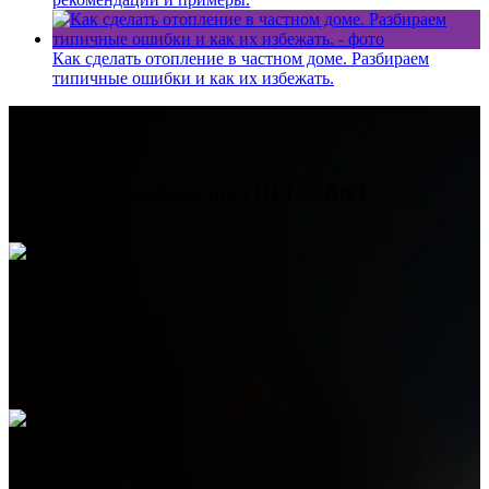
Как сделать отопление в частном доме. Разбираем
типичные ошибки и как их избежать.
Контактная информация
HELPSANT
Телефон
+7 (978) 515-999-7