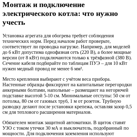
Монтаж и подключение
электрического котла: что нужно
учесть
Установка агрегата для обогрева требует соблюдения
технических норм. Перед началом работ проверьте,
соответствует ли проводка нагрузке. Например, для моделей
до 6 кВт допустима однофазная сеть (220 В), а более мощные
версии (от 8 кВт) подключаются только к трёхфазной (380 В).
Сечение кабеля подбирайте по таблицам ПУЭ – для 10 кВт
нужен медный провод не менее 6 мм².
Место крепления выбирают с учётом веса прибора.
Настенные образцы фиксируют на капитальные перегородки
анкерными болтами, напольные – размещают на негорючей
подставке высотой 5-10 см. Минимальные отступы: 50 см от
потолка, 80 см от газовых труб, 1 м от розеток. Трубную
разводку делают после установки крепежа, оставляя зазор 0,5
см для теплового расширения материалов.
Обязателен монтаж защитной автоматики. В щиток ставят
УЗО с током утечки 30 мА и выключатель, подобранный по
мощности. Для подключения заземления используют