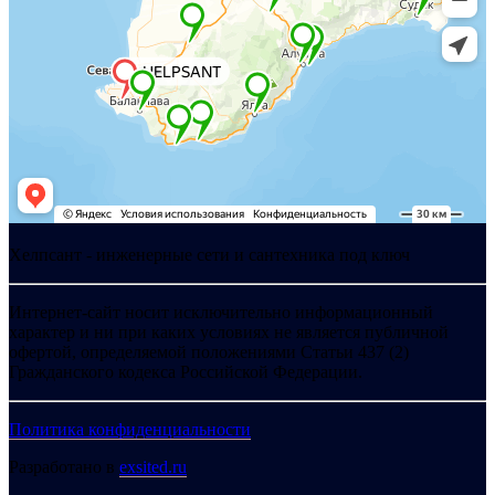
Хелпсант - инженерные сети и сантехника под ключ
Интернет-сайт носит исключительно информационный
характер и ни при каких условиях не является публичной
офертой, определяемой положениями Статьи 437 (2)
Гражданского кодекса Российской Федерации.
Политика конфиденциальности
Разработано в
exsited.ru