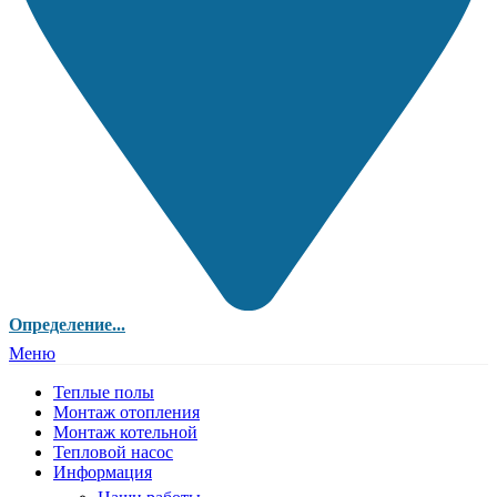
Определение...
Меню
Теплые полы
Монтаж отопления
Монтаж котельной
Тепловой насос
Информация