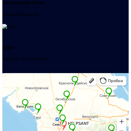
Электронная почта
admin@helpsant.ru
Адрес
Алушта, ул. Багликова