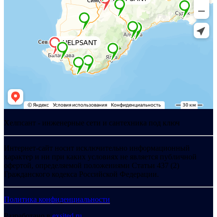
Хелпсант - инженерные сети и сантехника под ключ
Интернет-сайт носит исключительно информационный
характер и ни при каких условиях не является публичной
офертой, определяемой положениями Статьи 437 (2)
Гражданского кодекса Российской Федерации.
Политика конфиденциальности
Разработано в
exsited.ru