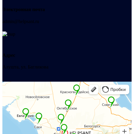
Электронная почта
admin@helpsant.ru
Адрес
Алушта, ул. Багликова