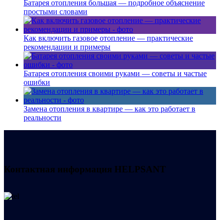
Батарея отопления большая — подробное объяснение
простыми словами
Как включить газовое отопление — практические
рекомендации и примеры
Батарея отопления своими руками — советы и частые
ошибки
Замена отопления в квартире — как это работает в
реальности
Контактная информация
HELPSANT