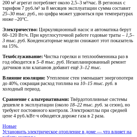
200 м² агрегат потребляет около 2,5–3 м³/час. В регионах с
тарифом 7 руб./м³ за 8 месяцев эксплуатации сумма составит
25–30 тыс. руб.
, но цифра может удвоиться при температурах
ниже –20°C.
Электричество:
Циркуляционный насос и автоматика берут
60–120 Вт/ч. При круглосуточной работе годовые траты –
1,5–
3 тыс. руб.
Конденсаторные модели снижают этот показатель
на 15%.
Техобслуживание:
Чистка горелки и теплообменника раз в
год обходится в
5–8 тыс. руб.
Незапланированный ремонт
датчиков или клапанов добавит ещё
3–12 тыс.
Влияние изоляции:
Утепление стен уменьшает энергопотери
до 40%, сокращая расход топлива на
10–15 тыс. руб.
в
холодный период.
Сравнение с альтернативами:
Твёрдотопливные системы
дешевле в эксплуатации (около
18–22 тыс. руб.
за сезон), но
требуют постоянного контроля. Электрокотлы при средней
цене 4 руб./кВт·ч обходятся дороже газа в 2 раза.
Новые
Установить электрическое отопление в доме — что влияет на