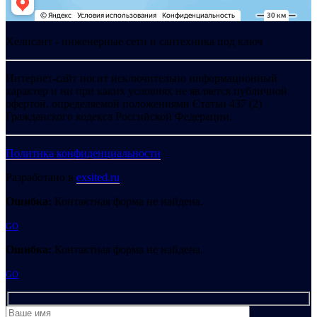
Хелпсант - инженерные сети и сантехника под ключ
Интернет-сайт носит исключительно информационный
характер и ни при каких условиях не является публичной
офертой, определяемой положениями Статьи 437 (2)
Гражданского кодекса Российской Федерации.
Политика конфиденциальности
Разработано в
exsited.ru
Ошибка:
Контактная форма не найдена.
GO
Ошибка:
Контактная форма не найдена.
GO