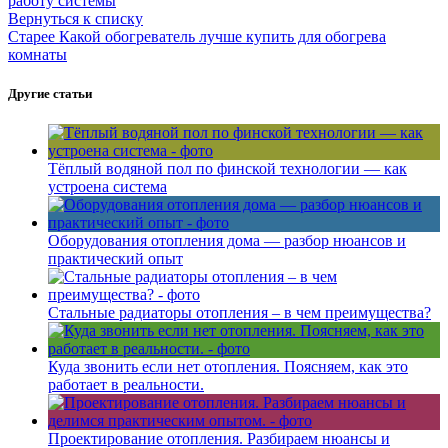
работу системы
Вернуться к списку
Старее
Какой обогреватель лучше купить для обогрева
комнаты
Другие статьи
Тёплый водяной пол по финской технологии — как
устроена система
Оборудования отопления дома — разбор нюансов и
практический опыт
Стальные радиаторы отопления – в чем преимущества?
Куда звонить если нет отопления. Поясняем, как это
работает в реальности.
Проектирование отопления. Разбираем нюансы и