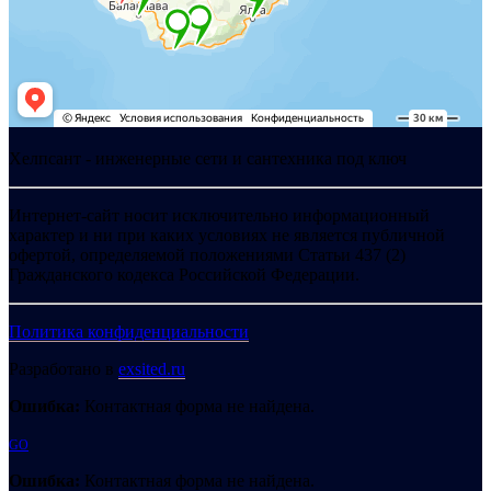
Хелпсант - инженерные сети и сантехника под ключ
Интернет-сайт носит исключительно информационный
характер и ни при каких условиях не является публичной
офертой, определяемой положениями Статьи 437 (2)
Гражданского кодекса Российской Федерации.
Политика конфиденциальности
Разработано в
exsited.ru
Ошибка:
Контактная форма не найдена.
GO
Ошибка:
Контактная форма не найдена.