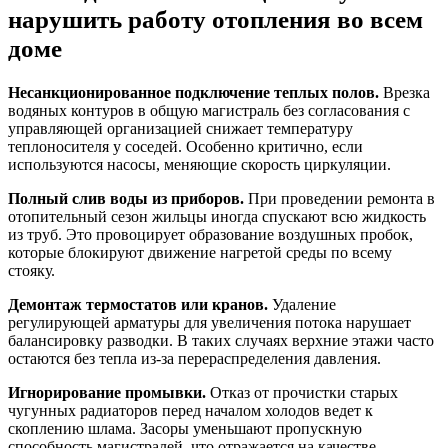
нарушить работу отопления во всем
доме
Несанкционированное подключение теплых полов.
Врезка
водяных контуров в общую магистраль без согласования с
управляющей организацией снижает температуру
теплоносителя у соседей. Особенно критично, если
используются насосы, меняющие скорость циркуляции.
Полный слив воды из приборов.
При проведении ремонта в
отопительный сезон жильцы иногда спускают всю жидкость
из труб. Это провоцирует образование воздушных пробок,
которые блокируют движение нагретой среды по всему
стояку.
Демонтаж термостатов или кранов.
Удаление
регулирующей арматуры для увеличения потока нарушает
балансировку разводки. В таких случаях верхние этажи часто
остаются без тепла из-за перераспределения давления.
Игнорирование промывки.
Отказ от прочистки старых
чугунных радиаторов перед началом холодов ведет к
скоплению шлама. Засоры уменьшают пропускную
способность магистралей, что отражается на качестве