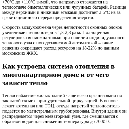
+70°C до +110°C зимой, что напрямую отражается на
теплоотдаче биметаллических или чугунных батарей. Разница
между верхними и нижними этажами достигает 3-5°C из-за
гравитационного перераспределения энергии.
Скорость воздухообмена через неплотности оконных блоков
увеличивает теплопотери в 1,8-2,3 раза. Полноценная
регулировка возможна только при наличии индивидуального
теплового узла с погодозависимой автоматикой – такие
решения сокращают расход ресурсов на 18-22% по данным
московских ЖКХ.
Как устроена система отопления в
многоквартирном доме и от чего
зависит тепло
Теплоснабжение жилых зданий чаще всего организовано по
закрытой схеме с принудительной циркуляцией. В основе
лежит котельная или ТЭЦ, откуда нагретый теплоноситель
подаётся по магистральным трубопроводам. Внутри здания он
распределяется через элеваторный узел, где смешивается с
обратной водой для снижения температуры до 70-95°C.