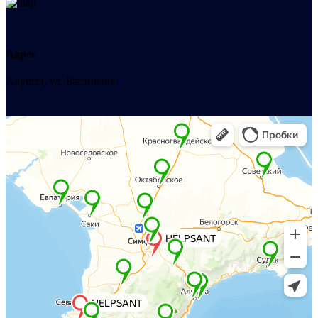
Адрес
Алушта, ул. Багликова