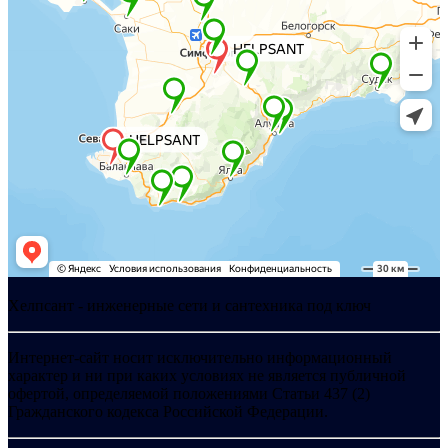
Хелпсант - инженерные сети и сантехника под ключ
Интернет-сайт носит исключительно информационный
характер и ни при каких условиях не является публичной
офертой, определяемой положениями Статьи 437 (2)
Гражданского кодекса Российской Федерации.