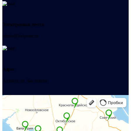
Электронная почта
admin@helpsant.ru
Адрес
Алушта, ул. Багликова