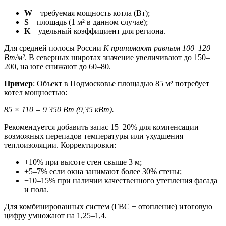
W
– требуемая мощность котла (Вт);
S
– площадь (1 м² в данном случае);
K
– удельный коэффициент для региона.
Для средней полосы России
K принимают равным 100–120
Вт/м²
. В северных широтах значение увеличивают до 150–
200, на юге снижают до 60–80.
Пример
: Объект в Подмосковье площадью 85 м² потребует
котел мощностью:
85 × 110 = 9 350 Вт (9,35 кВт).
Рекомендуется добавить запас 15–20% для компенсации
возможных перепадов температуры или ухудшения
теплоизоляции. Корректировки:
+10% при высоте стен свыше 3 м;
+5–7% если окна занимают более 30% стены;
−10–15% при наличии качественного утепления фасада
и пола.
Для комбинированных систем (ГВС + отопление) итоговую
цифру умножают на 1,25–1,4.