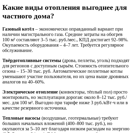
Какие виды отопления выгоднее для
частного дома?
Газовый котёл
– экономически оправданный вариант при
наличии магистрального газа. Средние затраты на обогрев
100 м² составляют 3–5 тыс. руб./мес., КПД достигает 92–98%.
Окупаемость оборудования – 4–7 лет. Требуется регулярное
обслуживание.
Твёрдотопливные системы
(дрова, пеллеты, уголь) подходят
для регионов с доступным сырьём. Стоимость отопительного
сезона – 15–30 тыс. руб. Автоматические пеллетные котлы
уменьшают участие пользователя, но их цена выше дровяных
аналогов на 40–60%.
Электрическое отопление
(конвекторы, тёплый пол) просто
монтировать, но эксплуатация дорогая: около 8–12 тыс. руб./
мес. для 100 м². Выгодно при тарифе ниже 3 руб./кВт·ч или в
качестве резервного источника.
Тепловые насосы
(воздушные, геотермальные) требуют
больших начальных вложений (400–800 тыс. руб.), но
окупаются за 5–10 лет благодаря низким расходам на энергию