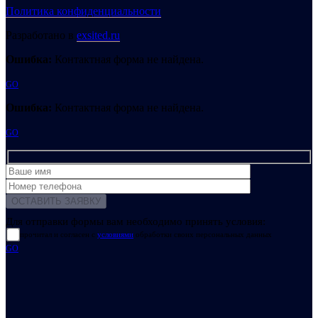
Политика конфиденциальности
Разработано в
exsited.ru
Ошибка:
Контактная форма не найдена.
GO
Ошибка:
Контактная форма не найдена.
GO
Для отправки формы вам необходимо принять условия:
прочитал и согласен с
условиями
обработки своих персональных данных
GO