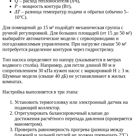
Q
– расход теплоносителя (л/ч),
P
– мощность контура (Вт),
ΔT
– разница температур подачи и обратки (обычно 5–
10°C).
Для помещений до 15 м² подойдёт механическая группа с
ручной регулировкой. Для больших площадей (от 15 до 50 м²)
выбирайте автоматические модели с сервоприводами и
погодозависимым управлением. При нагрузке свыше 50 м²
потребуется разделение контуров через гидрострелку.
Тип насоса определяют по напору (указывается в метрах
водяного столба). Например, для петли длиной 80 м и
сопротивлением 30 кПа нужен насос с маркировкой H ≥ 3 м.
Шумные модели (свыше 40 дБ) не устанавливают в жилых
комнатах.
Настройка выполняется в три этапа:
Установить термоголовку или электронный датчик на
подающий коллектор.
Отрегулировать балансировочный клапан до
достижения расчётного перепада давления (проверяется
манометром).
Проверить равномерность прогрева (разница между
ближней и дальней петлей не должна превышать 2°C).