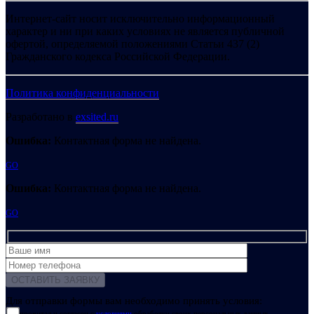
Интернет-сайт носит исключительно информационный
характер и ни при каких условиях не является публичной
офертой, определяемой положениями Статьи 437 (2)
Гражданского кодекса Российской Федерации.
Политика конфиденциальности
Разработано в
exsited.ru
Ошибка:
Контактная форма не найдена.
GO
Ошибка:
Контактная форма не найдена.
GO
Для отправки формы вам необходимо принять условия:
прочитал и согласен с
условиями
обработки своих персональных данных