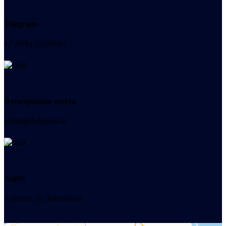
Telegram
+7 (978) 515-999-7
Электронная почта
admin@helpsant.ru
Адрес
Алушта, ул. Багликова