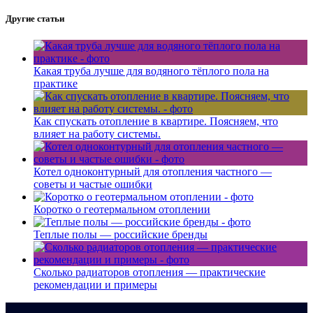
Другие статьи
Какая труба лучше для водяного тёплого пола на
практике
Как спускать отопление в квартире. Поясняем, что
влияет на работу системы.
Котел одноконтурный для отопления частного —
советы и частые ошибки
Коротко о геотермальном отоплении
Теплые полы — российские бренды
Сколько радиаторов отопления — практические
рекомендации и примеры