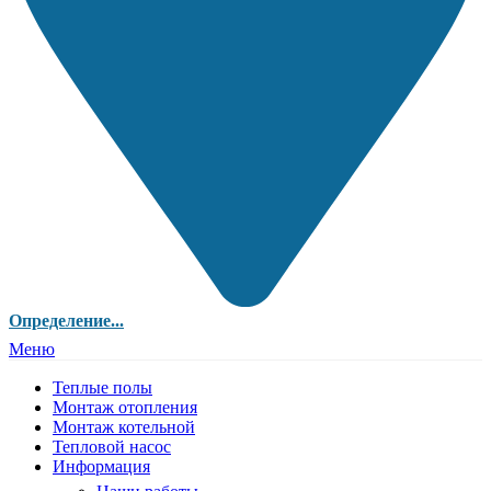
Определение...
Меню
Теплые полы
Монтаж отопления
Монтаж котельной
Тепловой насос
Информация