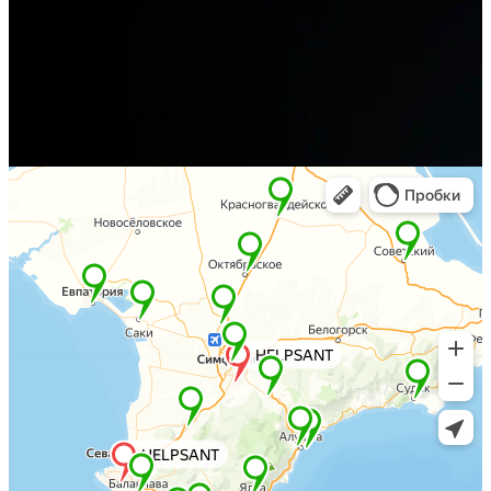
Адрес
Алушта, ул. Багликова