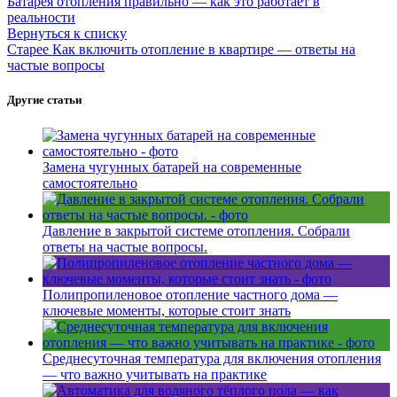
Батарея отопления правильно — как это работает в
реальности
Вернуться к списку
Старее
Как включить отопление в квартире — ответы на
частые вопросы
Другие статьи
Замена чугунных батарей на современные
самостоятельно
Давление в закрытой системе отопления. Собрали
ответы на частые вопросы.
Полипропиленовое отопление частного дома —
ключевые моменты, которые стоит знать
Среднесуточная температура для включения отопления
— что важно учитывать на практике