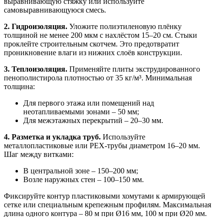
выравнивающую стяжку или используйте
самовыравнивающуюся смесь.
2. Гидроизоляция.
Уложите полиэтиленовую плёнку
толщиной не менее 200 мкм с нахлёстом 15–20 см. Стыки
проклейте строительным скотчем. Это предотвратит
проникновение влаги из нижних слоёв конструкции.
3. Теплоизоляция.
Применяйте плиты экструдированного
пенополистирола плотностью от 35 кг/м³. Минимальная
толщина:
Для первого этажа или помещений над
неотапливаемыми зонами – 50 мм;
Для межэтажных перекрытий – 20–30 мм.
4. Разметка и укладка труб.
Используйте
металлопластиковые или PEX-трубы диаметром 16–20 мм.
Шаг между витками:
В центральной зоне – 150–200 мм;
Возле наружных стен – 100–150 мм.
Фиксируйте контур пластиковыми хомутами к армирующей
сетке или специальным крепежным профилям. Максимальная
длина одного контура – 80 м при Ø16 мм, 100 м при Ø20 мм.