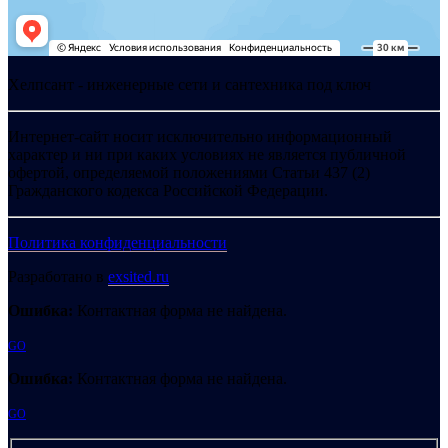
Хелпсант - инженерные сети и сантехника под ключ
Интернет-сайт носит исключительно информационный
характер и ни при каких условиях не является публичной
офертой, определяемой положениями Статьи 437 (2)
Гражданского кодекса Российской Федерации.
Политика конфиденциальности
Разработано в
exsited.ru
Ошибка:
Контактная форма не найдена.
GO
Ошибка:
Контактная форма не найдена.
GO