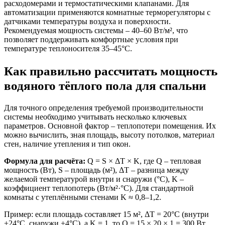
расходомерами и термостатическими клапанами. Для
автоматизации применяются комнатные терморегуляторы с
датчиками температуры воздуха и поверхности.
Рекомендуемая мощность системы – 40–60 Вт/м², что
позволяет поддерживать комфортные условия при
температуре теплоносителя 35–45°C.
Как правильно рассчитать мощность
водяного тёплого пола для спальни
Для точного определения требуемой производительности
системы необходимо учитывать несколько ключевых
параметров. Основной фактор – теплопотери помещения. Их
можно вычислить, зная площадь, высоту потолков, материал
стен, наличие утепления и тип окон.
Формула для расчёта:
Q = S × ΔT × K, где Q – тепловая
мощность (Вт), S – площадь (м²), ΔT – разница между
желаемой температурой внутри и снаружи (°C), K –
коэффициент теплопотерь (Вт/м²·°C). Для стандартной
комнаты с утеплёнными стенами K ≈ 0,8–1,2.
Пример: если площадь составляет 15 м², ΔT = 20°C (внутри
+24°C, снаружи +4°C), а K = 1, то Q = 15 × 20 × 1 = 300 Вт.