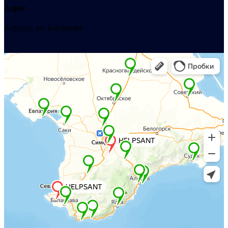
Адрес
Алушта, ул. Багликова