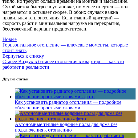
тепло, но требует больше времени на монтаж и высыхание.
Сухой метод быстрее в установке, но менее инертен — пол
нагревается и остывает скорее. В обоих случаях важна
правильная теплоизоляция. Если главный критерий —
скорость работ и минимальная нагрузка на перекрытия,
бесстяжечный вариант предпочтителен.
Новые
Горизонтальное отопление — ключевые моменты, которые
стоит знать
Вернуться к списку
Старее
Воздух в батарее отопления в квартире — как это
работает в реальности
Другие статьи
Как установить радиатор отопления — подробное
объяснение простыми словами
Автономные тёплые водяные полы для дома без
подключения к отоплению