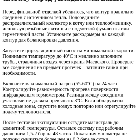
Перед финальной отделкой убедитесь, что контур правильно
соединён с источником тепла. Подсоедините
распределительный коллектор к котлу или теплообменнику,
используя резьбовые фитинги с подмоткой фум-ленты или
герметичной пасты. Установите расходомеры на каждый
контур для балансировки давления.
Запустите циркуляционный насос на минимальной скорости.
Поднимите температуру до 40°C и медленно заполните
трубы, стравливая воздух через краны Маевского. Проверьте
все соединения на предмет протечек – затяните гайки при
необходимости.
Включите максимальный нагрев (55-60°C) на 24 часа.
Контролируйте равномерность прогрева поверхности
инфракрасным термометром. Разница между соседними
участками не должна превышать 3°C. Если обнаружены
холодные зоны, спустите воздух повторно или отрегулируйте
подачу теплоносителя.
После тестовой эксплуатации остудите магистраль до
комнатной температуры. Оставьте систему под рабочим
давлением 1,5-2 бар на 48 часов. Показания манометра не
должны снижаться более чем на 0,2 бара за сутки.