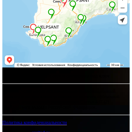
Хелпсант - инженерные сети и сантехника под ключ
Интернет-сайт носит исключительно информационный
характер и ни при каких условиях не является публичной
офертой, определяемой положениями Статьи 437 (2)
Гражданского кодекса Российской Федерации.
Политика конфиденциальности