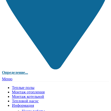
Определение...
Меню
Теплые полы
Монтаж отопления
Монтаж котельной
Тепловой насос
Информация