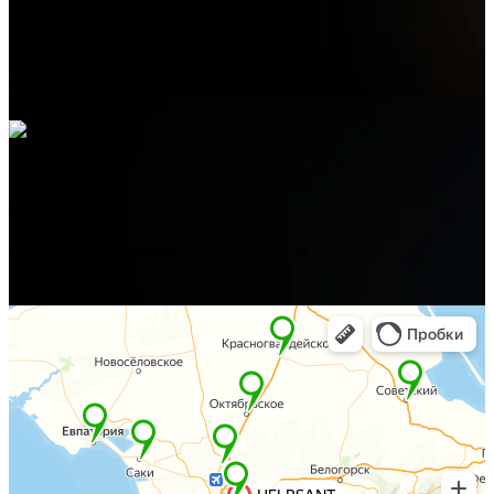
Электронная почта
admin@helpsant.ru
Адрес
Алушта, ул. Багликова