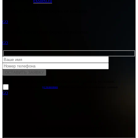
Разработано в
exsited.ru
Ошибка:
Контактная форма не найдена.
GO
Ошибка:
Контактная форма не найдена.
GO
Для отправки формы вам необходимо принять условия:
прочитал и согласен с
условиями
обработки своих персональных данных
GO
Какая услуга вас интересует?