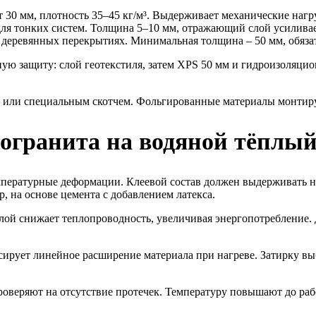
 30 мм, плотность 35–45 кг/м³. Выдерживает механические нагру
ля тонких систем. Толщина 5–10 мм, отражающий слой усиливае
 деревянных перекрытиях. Минимальная толщина – 50 мм, обяза
ую защиту: слой геотекстиля, затем XPS 50 мм и гидроизоляци
 или специальным скотчем. Фольгированные материалы монтир
огранита на водяной тёплый
мпературные деформации. Клеевой состав должен выдерживать на
 на основе цемента с добавлением латекса.
ой снижает теплопроводность, увеличивая энергопотребление. 
рует линейное расширение материала при нагреве. Затирку вы
оверяют на отсутствие протечек. Температуру повышают до рабо