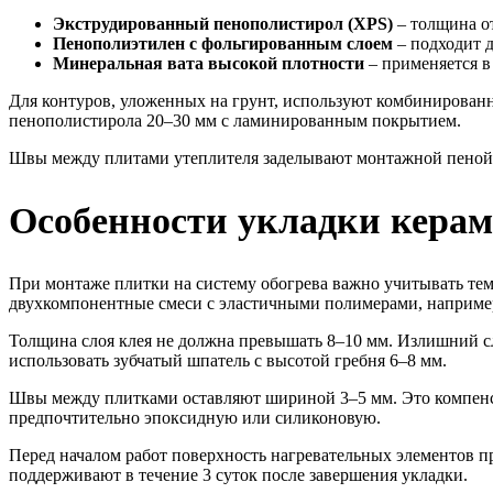
Экструдированный пенополистирол (XPS)
– толщина от
Пенополиэтилен с фольгированным слоем
– подходит д
Минеральная вата высокой плотности
– применяется в
Для контуров, уложенных на грунт, используют комбинированн
пенополистирола 20–30 мм с ламинированным покрытием.
Швы между плитами утеплителя заделывают монтажной пеной
Особенности укладки керам
При монтаже плитки на систему обогрева важно учитывать те
двухкомпонентные смеси с эластичными полимерами, например,
Толщина слоя клея не должна превышать 8–10 мм. Излишний сл
использовать зубчатый шпатель с высотой гребня 6–8 мм.
Швы между плитками оставляют шириной 3–5 мм. Это компенси
предпочтительно эпоксидную или силиконовую.
Перед началом работ поверхность нагревательных элементов пр
поддерживают в течение 3 суток после завершения укладки.