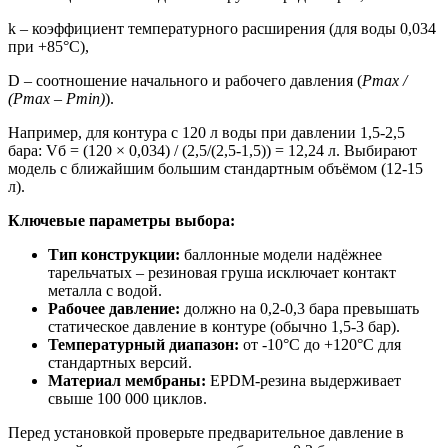
k – коэффициент температурного расширения (для воды 0,034
при +85°C),
D – соотношение начального и рабочего давления (
Pmax /
(Pmax – Pmin)
).
Например, для контура с 120 л воды при давлении 1,5-2,5
бара: Vб = (120 × 0,034) / (2,5/(2,5-1,5)) = 12,24 л. Выбирают
модель с ближайшим большим стандартным объёмом (12-15
л).
Ключевые параметры выбора:
Тип конструкции:
баллонные модели надёжнее
тарельчатых – резиновая груша исключает контакт
металла с водой.
Рабочее давление:
должно на 0,2-0,3 бара превышать
статическое давление в контуре (обычно 1,5-3 бар).
Температурный диапазон:
от -10°C до +120°C для
стандартных версий.
Материал мембраны:
EPDM-резина выдерживает
свыше 100 000 циклов.
Перед установкой проверьте предварительное давление в