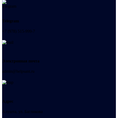
Telegram
+7 (978) 515-999-7
Электронная почта
admin@helpsant.ru
Адрес
Алушта, ул. Багликова