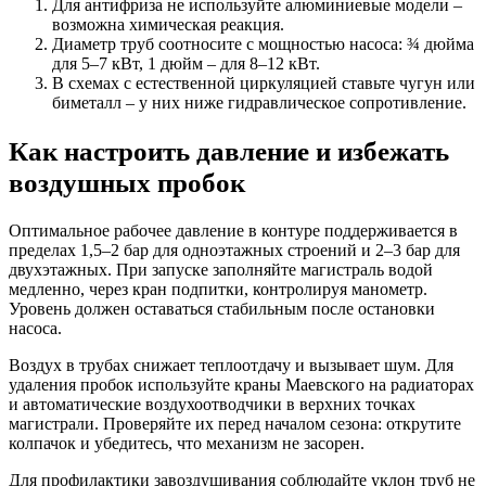
Для антифриза не используйте алюминиевые модели –
возможна химическая реакция.
Диаметр труб соотносите с мощностью насоса: ¾ дюйма
для 5–7 кВт, 1 дюйм – для 8–12 кВт.
В схемах с естественной циркуляцией ставьте чугун или
биметалл – у них ниже гидравлическое сопротивление.
Как настроить давление и избежать
воздушных пробок
Оптимальное рабочее давление в контуре поддерживается в
пределах 1,5–2 бар для одноэтажных строений и 2–3 бар для
двухэтажных. При запуске заполняйте магистраль водой
медленно, через кран подпитки, контролируя манометр.
Уровень должен оставаться стабильным после остановки
насоса.
Воздух в трубах снижает теплоотдачу и вызывает шум. Для
удаления пробок используйте краны Маевского на радиаторах
и автоматические воздухоотводчики в верхних точках
магистрали. Проверяйте их перед началом сезона: открутите
колпачок и убедитесь, что механизм не засорен.
Для профилактики завоздушивания соблюдайте уклон труб не