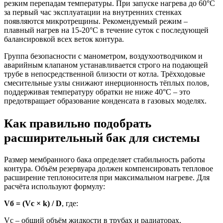
резким перепадам температуры. При запуске нагрева до 60°C
за первый час эксплуатации на внутренних стенках
появляются микротрещины. Рекомендуемый режим –
плавный нагрев на 15-20°C в течение суток с последующей
балансировкой всех веток контура.
Группа безопасности с манометром, воздухоотводчиком и
аварийным клапаном устанавливается строго на подающей
трубе в непосредственной близости от котла. Трёхходовые
смесительные узлы снижают инерционность тёплых полов,
поддерживая температуру обратки не ниже 40°C – это
предотвращает образование конденсата в газовых моделях.
Как правильно подобрать
расширительный бак для системы
Размер мембранного бака определяет стабильность работы
контура. Объём резервуара должен компенсировать тепловое
расширение теплоносителя при максимальном нагреве. Для
расчёта используют формулу:
Vб = (Vс × k) / D
, где:
Vс – общий объём жидкости в трубах и радиаторах,