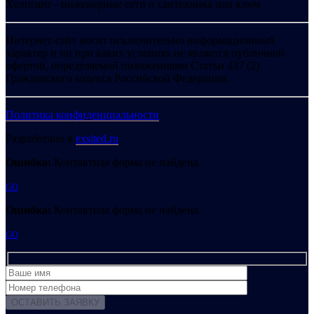
Хелпсант - инженерные сети и сантехника под ключ
Интернет-сайт носит исключительно информационный
характер и ни при каких условиях не является публичной
офертой, определяемой положениями Статьи 437 (2)
Гражданского кодекса Российской Федерации.
Политика конфиденциальности
Разработано в
exsited.ru
Ошибка:
Контактная форма не найдена.
GO
Ошибка:
Контактная форма не найдена.
GO