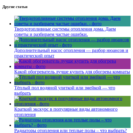
Другие статьи
Твердотопливные системы отопления дома. Даем
советы и разбираем частые ошибки.
Дополнительный насос отопления — разбор нюансов и
практический опыт
Какой обогреватель лучше купить для обогрева комнаты
Тёплый пол водяной улиткой или змейкой — что
выбрать
Краткий экскурс в популярные виды автономного
отопления
Радиаторы отопления или теплые полы – что выбрать?