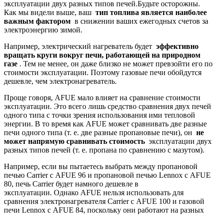
эксплуатации двух разных типов печей.Будьте осторожны.
Как мы видели выше, ваш
тип топлива является наиболее
важным фактором
в снижении ваших ежегодных счетов за
электроэнергию зимой.
Например, электрический нагреватель будет
эффективно
вращать круги вокруг печи, работающей на природном
газе
. Тем не менее, он даже близко не может превзойти его по
стоимости эксплуатации. Поэтому газовые печи обойдутся
дешевле, чем электронагреватель.
Проще говоря, AFUE мало влияет на сравнение стоимости
эксплуатации. Это всего лишь средство сравнения двух печей
одного типа с точки зрения использования ими тепловой
энергии. В то время как AFUE может сравнивать две разные
печи одного типа (т. е. две разные пропановые печи), он
не
может напрямую сравнивать стоимость
эксплуатации двух
разных типов печей (т. е. пропана по сравнению с мазутом).
Например, если вы пытаетесь выбрать между пропановой
печью Carrier с AFUE 96 и пропановой печью Lennox с AFUE
80, печь Carrier будет намного дешевле в
эксплуатации. Однако AFUE нельзя использовать для
сравнения электронагревателя Carrier с AFUE 100 и газовой
печи Lennox с AFUE 84, поскольку они работают на разных