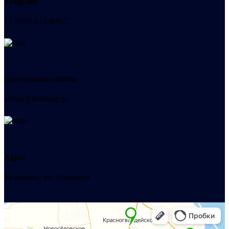
Telegram
+7 (978) 515-999-7
Электронная почта
admin@helpsant.ru
Адрес
Балаклава, ул. Новикова