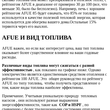
рейтингом AFUE в диапазоне от примерно 30 до 100 (все, что
меньше 30, было бы бесполезно). Например, печь с хорошим
рейтингом AFUE 85 будет означать, что 85% ее топлива
используется в качестве полезной тепловой энергии, которая
используется для обогрева вашего дома.Остальные 15%
теряются через его выхлоп.
AFUE И ВИД ТОПЛИВА
AFUE важен, но если вас интересует цена, ваш тип топлива
оказывает более существенное влияние на ваши годовые
расходы.
Различные виды топлива могут сжигаться с разной
эффективностью
, как показано на графике ниже. Однако
электричество является единственным средством отопления с
рейтингом 100 AFUE. Это общее руководство по рейтингу
AFUE по типу топлива
,
чтобы получить представление о
том, какие виды топлива наиболее эффективны.
Примечание. Учитывая уникальную природу тепловых
насосов , они используют разные выражения
энергоэффективности, такие как
COP и HSPF
, по
сравнению с более традиционными системами отопления,