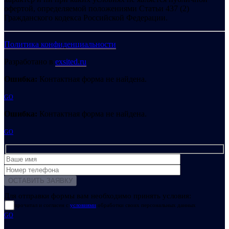
офертой, определяемой положениями Статьи 437 (2)
Гражданского кодекса Российской Федерации.
Политика конфиденциальности
Разработано в
exsited.ru
Ошибка:
Контактная форма не найдена.
GO
Ошибка:
Контактная форма не найдена.
GO
Для отправки формы вам необходимо принять условия:
прочитал и согласен с
условиями
обработки своих персональных данных
GO