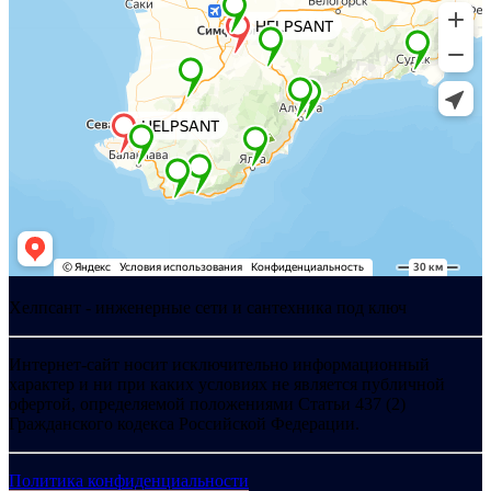
Хелпсант - инженерные сети и сантехника под ключ
Интернет-сайт носит исключительно информационный
характер и ни при каких условиях не является публичной
офертой, определяемой положениями Статьи 437 (2)
Гражданского кодекса Российской Федерации.
Политика конфиденциальности