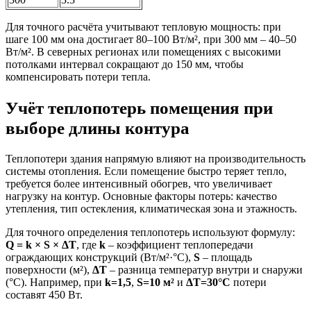
Для точного расчёта учитывают тепловую мощность: при
шаге 100 мм она достигает 80–100 Вт/м², при 300 мм – 40–50
Вт/м². В северных регионах или помещениях с высокими
потолками интервал сокращают до 150 мм, чтобы
компенсировать потери тепла.
Учёт теплопотерь помещения при
выборе длины контура
Теплопотери здания напрямую влияют на производительность
системы отопления. Если помещение быстро теряет тепло,
требуется более интенсивный обогрев, что увеличивает
нагрузку на контур. Основные факторы потерь: качество
утепления, тип остекления, климатическая зона и этажность.
Для точного определения теплопотерь используют формулу:
Q = k × S × ΔT
, где
k
– коэффициент теплопередачи
ограждающих конструкций (Вт/м²·°C),
S
– площадь
поверхности (м²),
ΔT
– разница температур внутри и снаружи
(°C). Например, при
k=1,5
,
S=10 м²
и
ΔT=30°C
потери
составят 450 Вт.