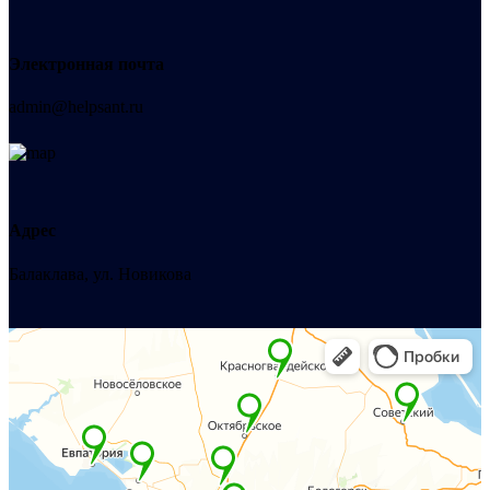
Электронная почта
admin@helpsant.ru
Адрес
Балаклава, ул. Новикова