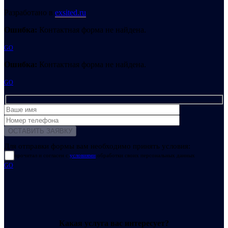
Разработано в
exsited.ru
Ошибка:
Контактная форма не найдена.
GO
Ошибка:
Контактная форма не найдена.
GO
Для отправки формы вам необходимо принять условия:
прочитал и согласен с
условиями
обработки своих персональных данных
GO
Какая услуга вас интересует?