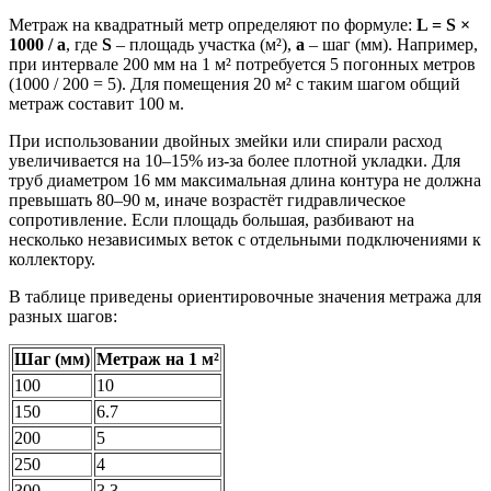
Метраж на квадратный метр определяют по формуле:
L = S ×
1000 / a
, где
S
– площадь участка (м²),
a
– шаг (мм). Например,
при интервале 200 мм на 1 м² потребуется 5 погонных метров
(1000 / 200 = 5). Для помещения 20 м² с таким шагом общий
метраж составит 100 м.
При использовании двойных змейки или спирали расход
увеличивается на 10–15% из-за более плотной укладки. Для
труб диаметром 16 мм максимальная длина контура не должна
превышать 80–90 м, иначе возрастёт гидравлическое
сопротивление. Если площадь большая, разбивают на
несколько независимых веток с отдельными подключениями к
коллектору.
В таблице приведены ориентировочные значения метража для
разных шагов:
Шаг (мм)
Метраж на 1 м²
100
10
150
6.7
200
5
250
4
300
3.3