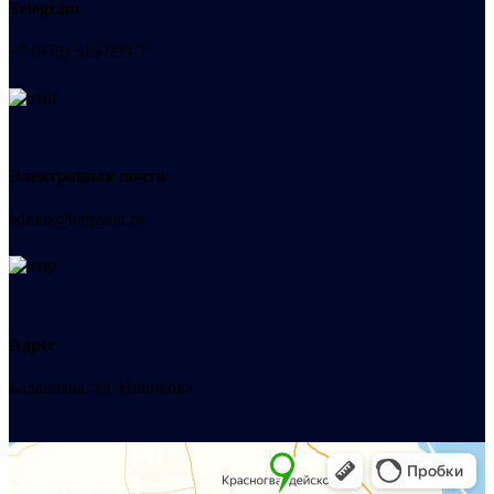
Telegram
+7 (978) 515-999-7
Электронная почта
admin@helpsant.ru
Адрес
Балаклава, ул. Новикова