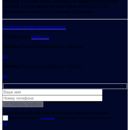
характер и ни при каких условиях не является публичной
офертой, определяемой положениями Статьи 437 (2)
Гражданского кодекса Российской Федерации.
Политика конфиденциальности
Разработано в
exsited.ru
Ошибка:
Контактная форма не найдена.
GO
Ошибка:
Контактная форма не найдена.
GO
Для отправки формы вам необходимо принять условия:
прочитал и согласен с
условиями
обработки своих персональных данных
GO