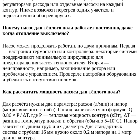
регуляторами расхода или отдельные насосы на каждый
контур. Иначе возможен перегрев одних участков и
недостаточный обогрев других.
Почему насос для тёплого пола работает постоянно, даже
когда отопление выключено?
Насос может продолжать работать по двум причинам. Первая
— настройки термостата или контроллера: некоторые системы
поддерживают минимальную циркуляцию для
предотвращения застоя теплоносителя. Вторая —
неисправность, например, заклинивание ротора или
проблемы с управлением. Проверьте настройки оборудования
и убедитесь в отсутствии поломок.
Как рассчитать мощность насоса для тёплого пола?
Для расчёта нужны два параметра: расход (л/мин) и напор
(метры водяного столба). Расход вычисляется по формуле: Q =
0.86 × P / ΔT, где P — тепловая мощность контура (кВт), ΔT —
разница температур подачи и обратки (обычно 5–10°C). Напор
зависит от длины труб и их диаметра. Для стандартных
систем с трубами 16 мм нужно около 0,2 м напора на 1 метр
длины контура.