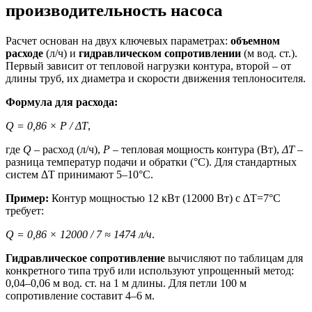
производительность насоса
Расчет основан на двух ключевых параметрах:
объемном
расходе
(л/ч) и
гидравлическом сопротивлении
(м вод. ст.).
Первый зависит от тепловой нагрузки контура, второй – от
длины труб, их диаметра и скорости движения теплоносителя.
Формула для расхода:
Q = 0,86 × P / ΔT
,
где
Q
– расход (л/ч),
P
– тепловая мощность контура (Вт),
ΔT
–
разница температур подачи и обратки (°C). Для стандартных
систем ΔT принимают 5–10°C.
Пример:
Контур мощностью 12 кВт (12000 Вт) с ΔT=7°C
требует:
Q = 0,86 × 12000 / 7 ≈ 1474 л/ч
.
Гидравлическое сопротивление
вычисляют по таблицам для
конкретного типа труб или используют упрощенный метод:
0,04–0,06 м вод. ст. на 1 м длины. Для петли 100 м
сопротивление составит 4–6 м.