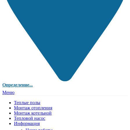
Определение...
Меню
Теплые полы
Монтаж отопления
Монтаж котельной
Тепловой насос
Информация