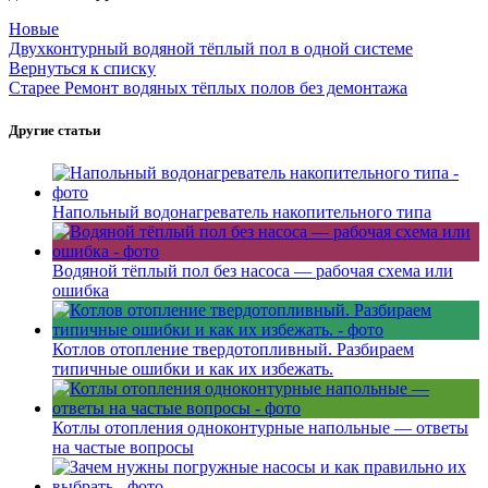
Новые
Двухконтурный водяной тёплый пол в одной системе
Вернуться к списку
Старее
Ремонт водяных тёплых полов без демонтажа
Другие статьи
Напольный водонагреватель накопительного типа
Водяной тёплый пол без насоса — рабочая схема или
ошибка
Котлов отопление твердотопливный. Разбираем
типичные ошибки и как их избежать.
Котлы отопления одноконтурные напольные — ответы
на частые вопросы