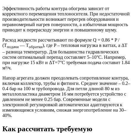
Эффективность работы контура обогрева зависит от
корректного перемещения теплоносителя. При недостаточной
производительности возникает перегрев оборудования и
неравномерный нагрев поверхности, а избыточная мощность
приводит к перерасходу энергии и повышенному шуму.
Расход жидкости рассчитывают по формуле Q = 0.86 * P /
(T
— T
), где P – тепловая нагрузка в ваттах, а ΔT
подачи
обратки
– разница температур. Для большинства гидравлических
систем оптимальный перепад составляет 5–10°С. Например,
при нагрузке 15 кВт и ΔT=7°С требуемая подача составит 1.84
м³/ч.
Напор агрегата должен преодолевать сопротивление контура,
включая коллектор, трубы и фитинги. Среднее значение – 0.2–
0.4 бар на 100 м трубопровода. Для петли длиной 80 м из
металлопластика диаметром 16 мм потребуется устройство с
давлением не менее 0.25 бар. Современные модели с
электронной регулировкой автоматически адаптируются к
изменяющимся условиям, снижая энергопотребление на 30–
40%.
Как рассчитать требуемую