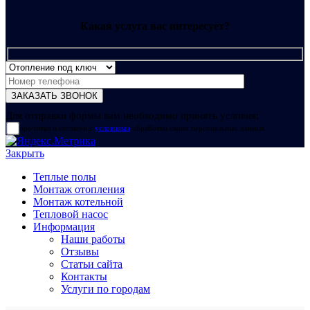
Какая услуга вас интересует?
Для отправки формы вам необходимо принять условия:
прочитал и согласен с
условиями
обработки своих персональных данных
Закрыть
Теплые полы
Монтаж отопления
Монтаж котельной
Тепловой насос
Информация
Наши работы
Отзывы
Статьи сайта
Контакты
Услуги по городам