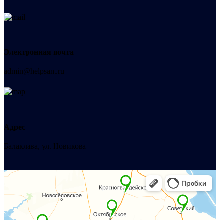
Электронная почта
admin@helpsant.ru
Адрес
Балаклава, ул. Новикова