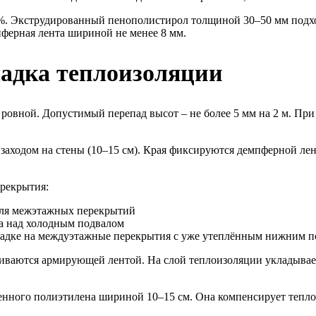
0%. Экструдированный пенополистирол толщиной 30–50 мм подх
ферная лента шириной не менее 8 мм.
ладка теплоизоляции
и ровной. Допустимый перепад высот – не более 5 мм на 2 м. П
с заходом на стены (10–15 см). Края фиксируются демпферной л
ерекрытия:
для межэтажных перекрытий
а над холодным подвалом
ладке на междуэтажные перекрытия с уже утеплённым нижним 
еиваются армирующей лентой. На слой теплоизоляции укладывае
енного полиэтилена шириной 10–15 см. Она компенсирует тепло