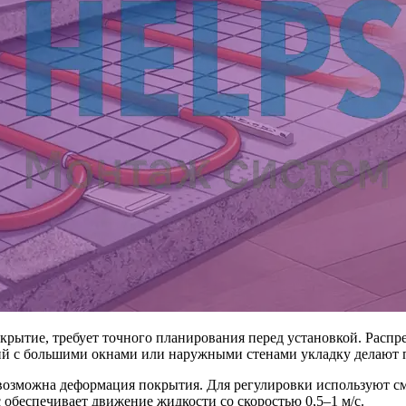
крытие, требует точного планирования перед установкой. Расп
ний с большими окнами или наружными стенами укладку делают 
возможна деформация покрытия. Для регулировки используют см
 обеспечивает движение жидкости со скоростью 0,5–1 м/с.