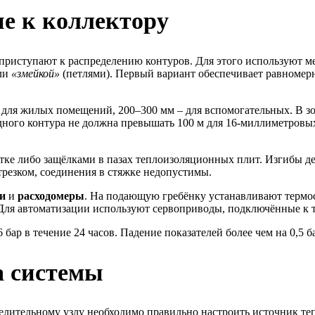
ие к коллектору
приступают к распределению контуров. Для этого используют 
ли
«змейкой»
(петлями). Первый вариант обеспечивает равномерн
 для жилых помещений, 200–300 мм – для вспомогательных. В зо
дного контура не должна превышать 100 м для 16-миллиметровых
е либо защёлками в пазах теплоизоляционных плит. Изгибы де
резком, соединения в стяжке недопустимы.
и
и
расходомеры
. На подающую гребёнку устанавливают термос
. Для автоматизации используют сервоприводы, подключённые к 
ар в течение 24 часов. Падение показателей более чем на 0,5 ба
а системы
лительному узлу необходимо правильно настроить источник тепл