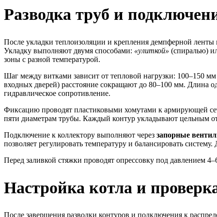
Разводка труб и подключен
После укладки теплоизоляции и крепления демпферной ленты 
Укладку выполняют двумя способами:
«улиткой»
(спиралью) и
зоны с разной температурой.
Шаг между витками зависит от тепловой нагрузки: 100–150 мм
входных дверей) расстояние сокращают до 80–100 мм. Длина о
гидравлическое сопротивление.
Фиксацию проводят пластиковыми хомутами к армирующей сетк
пяти диаметрам трубы. Каждый контур укладывают цельным от
Подключение к коллектору выполняют через
запорные вентил
позволяет регулировать температуру и балансировать систему
Перед заливкой стяжки проводят опрессовку под давлением 4–6 б
Настройка котла и проверк
После завершения разводки контуров и подключения к распреде