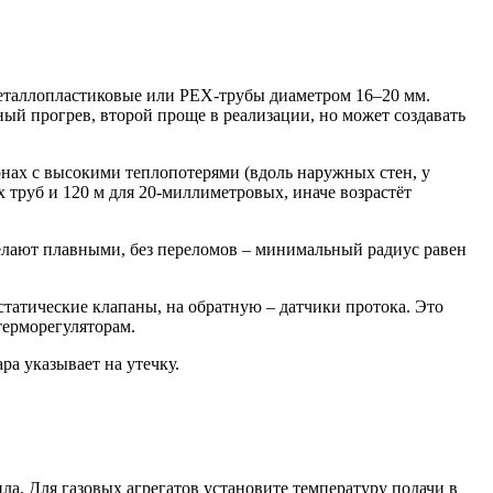
металлопластиковые или PEX-трубы диаметром 16–20 мм.
ый прогрев, второй проще в реализации, но может создавать
нах с высокими теплопотерями (вдоль наружных стен, у
 труб и 120 м для 20-миллиметровых, иначе возрастёт
лают плавными, без переломов – минимальный радиус равен
татические клапаны, на обратную – датчики протока. Это
терморегуляторам.
ра указывает на утечку.
а. Для газовых агрегатов установите температуру подачи в