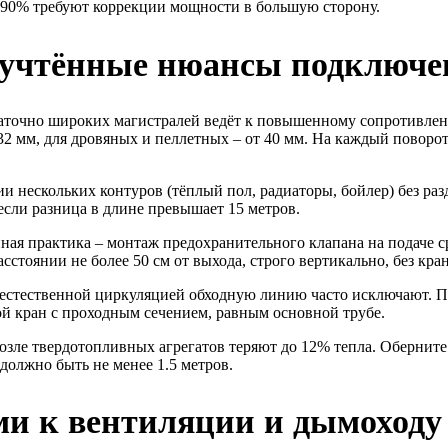
 90% требуют коррекции мощности в большую сторону.
неучтённые нюансы подключе
аточно широких магистралей ведёт к повышенному сопротивлен
2 мм, для дровяных и пеллетных – от 40 мм. На каждый поворот
 нескольких контуров (тёплый пол, радиаторы, бойлер) без ра
если разница в длине превышает 15 метров.
ая практика – монтаж предохранительного клапана на подаче ср
сстоянии не более 50 см от выхода, строго вертикально, без кра
 естественной циркуляцией обходную линию часто исключают. Пр
й кран с проходным сечением, равным основной трубе.
зле твердотопливных агрегатов теряют до 12% тепла. Обернит
должно быть не менее 1.5 метров.
ми к вентиляции и дымоходу