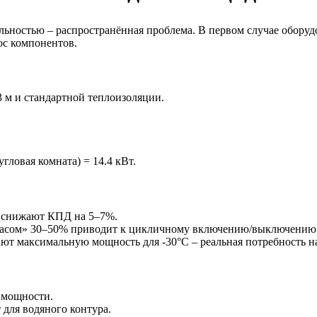
ьностью – распространённая проблема. В первом случае оборудо
ос компонентов.
3 м и стандартной теплоизоляции.
угловая комната) = 14.4 кВт.
 снижают КПД на 5–7%.
пасом» 30–50% приводит к цикличному включению/выключению
т максимальную мощность для -30°C – реальная потребность н
 мощности.
 для водяного контура.