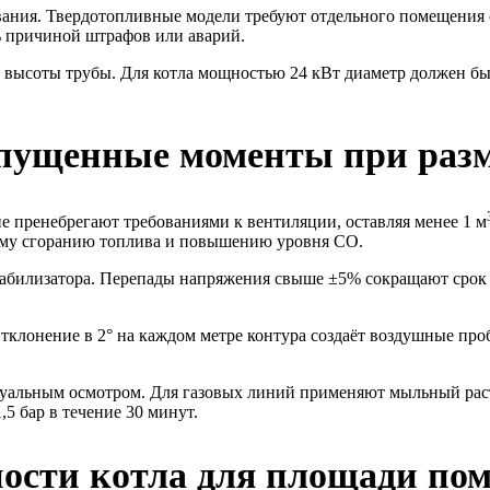
вания. Твердотопливные модели требуют отдельного помещения 
ть причиной штрафов или аварий.
высоты трубы. Для котла мощностью 24 кВт диаметр должен быть
упущенные моменты при раз
е пренебрегают требованиями к вентиляции, оставляя менее 1 м
ному сгоранию топлива и повышению уровня CO.
табилизатора. Перепады напряжения свыше ±5% сокращают срок
 Отклонение в 2° на каждом метре контура создаёт воздушные п
зуальным осмотром. Для газовых линий применяют мыльный раст
5 бар в течение 30 минут.
сти котла для площади по