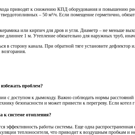
ода приводят к снижению КПД оборудования и повышению риск
 твердотопливных – 50 м³/ч. Если помещение герметично, обязат
 керамика или кирпич для дров и угля. Диаметр – не меньше выхо
е длиннее 1 м. Утепление обязательно для наружных труб, иначе
ся в сторону канала. При обратной тяге установите дефлектор и
 возгорания.
 избежать проблем?
ии с доступом к дымоходу. Важно соблюдать нормы расстояний о
ехнику безопасности и может привести к перегреву. Если котел 
а к системе отопления?
ется эффективность работы системы. Еще одна распространенная
ркуляции теплоносителя, что приводит к воздушным пробкам и н