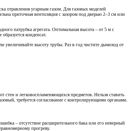
а отравления угарным газом. Для газовых моделей
ельна приточная вентиляция с зазором под дверью 2–3 см или
дного патрубка агрегата. Оптимальная высота – от 5 м с
 образуется конденсат.
ли увеличивайте высоту трубы. Раз в год чистите дымоход от
т стен и легковоспламеняющихся предметов. Нельзя ставить
газовый, требуется согласование с контролирующими органами.
 ошибка – отсутствие расширительного бака или его неверный
еравномерному прогреву.