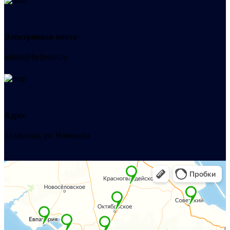
Электронная почта
admin@helpsant.ru
Адрес
Балаклава, ул. Новикова