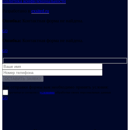
Политика конфиденциальности
Разработано в
exsited.ru
Ошибка:
Контактная форма не найдена.
GO
Ошибка:
Контактная форма не найдена.
GO
Для отправки формы вам необходимо принять условия:
прочитал и согласен с
условиями
обработки своих персональных данных
GO