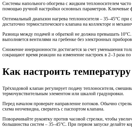
Системы напольного обогрева с жидким теплоносителем часто
помощью ручной настройки основных параметров. Ключевые фа
Оптимальный диапазон нагрева теплоносителя – 35–45°C при ск
достаточно термостатического клапана на коллекторе и механи
Разница между подачей и обраткой не должна превышать 10°C. 
выполняется вентилями на гребенке без электронных приборов
Снижение инерционности достигается за счет уменьшения тол
сокращают время реакции на изменение настроек в 2–3 раза п
Как настроить температуру
Трёхходовой клапан регулирует подачу теплоносителя, смешив
термочувствительным элементом или шкалой градуировки.
Перед началом проверьте направление потоков. Обычно стрелка
схема неочевидна, сверьтесь с паспортом клапана.
Поворачивайте рукоятку против часовой стрелки, чтобы увел
большинства систем – 35–45°C. При первом запуске делайте ко