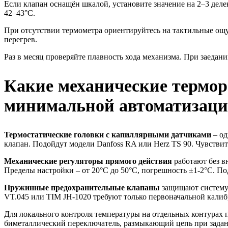
Если клапан оснащён шкалой, установите значение на 2–3 деле
42–43°C.
При отсутствии термометра ориентируйтесь на тактильные ощу
перегрев.
Раз в месяц проверяйте плавность хода механизма. При заедан
Какие механические термор
минимальной автоматизаци
Термостатические головки с капиллярными датчиками
– од
клапан. Подойдут модели Danfoss RA или Herz TS 90. Чувстви
Механические регуляторы прямого действия
работают без в
Пределы настройки – от 20°C до 50°C, погрешность ±1-2°C. По
Пружинные предохранительные клапаны
защищают систему 
VT.045 или TIM JH-1020 требуют только первоначальной кали
Для локального контроля температуры на отдельных контурах
биметаллический переключатель, размыкающий цепь при заданн