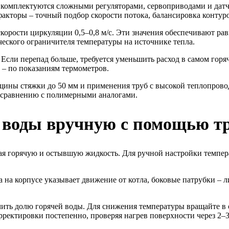
 комплектуются сложными регуляторами, сервоприводами и дат
кторы – точный подбор скорости потока, балансировка контуро
орости циркуляции 0,5–0,8 м/с. Эти значения обеспечивают рав
ческого ограничителя температуры на источнике тепла.
Если перепад больше, требуется уменьшить расход в самом горя
 – по показаниям термометров.
щины стяжки до 50 мм и применения труб с высокой теплопрово
о сравнению с полимерными аналогами.
 воды вручную с помощью тр
ая горячую и остывшую жидкость. Для ручной настройки темпера
 на корпусе указывает движение от котла, боковые патрубки – л
ичить долю горячей воды. Для снижения температуры вращайте 
рректировки постепенно, проверяя нагрев поверхности через 2–3