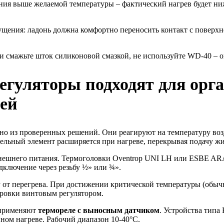
ния выше желаемой температуры – фактический нагрев будет ниж
щения: ладонь должна комфортно переносить контакт с поверхно
ии смажьте шток силиконовой смазкой, не используйте WD-40 – о
егуляторы подходят для орг
ей
но из проверенных решений. Они реагируют на температуру воз
тельный элемент расширяется при нагреве, перекрывая подачу жи
нешнего питания. Термоголовки Oventrop UNI LH или ESBE ARA
дключение через резьбу ½» или ¾».
от перегрева. При достижении критической температуры (обычно
бровки винтовым регулятором.
 применяют
термореле с выносным датчиком
. Устройства тип
ом нагреве. Рабочий диапазон 10-40°С.