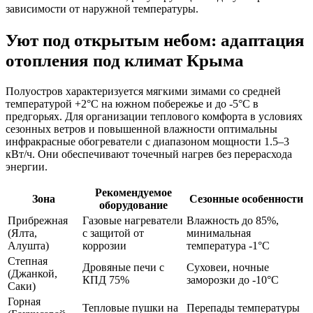
зависимости от наружной температуры.
Уют под открытым небом: адаптация
отопления под климат Крыма
Полуостров характеризуется мягкими зимами со средней
температурой +2°C на южном побережье и до -5°C в
предгорьях. Для организации теплового комфорта в условиях
сезонных ветров и повышенной влажности оптимальны
инфракрасные обогреватели с диапазоном мощности 1.5–3
кВт/ч. Они обеспечивают точечный нагрев без перерасхода
энергии.
Рекомендуемое
Зона
Сезонные особенности
оборудование
Прибрежная
Газовые нагреватели
Влажность до 85%,
(Ялта,
с защитой от
минимальная
Алушта)
коррозии
температура -1°C
Степная
Дровяные печи с
Суховеи, ночные
(Джанкой,
КПД 75%
заморозки до -10°C
Саки)
Горная
Тепловые пушки на
Перепады температуры