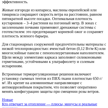
эффективность.
Живые изгороди из кипариса, маслины европейской или
тамарикса сокращают скорость ветра на расстоянии, равном
пятикратной высоте посадки. Оптимальная плотность
кустарников – 3–4 растения на погонный метр. В зонах с
засоленными почвами применяют дренажные системы с
геотекстилем: это предотвращает корневой ожог и сохраняет
плотность зеленого барьера.
Для стационарных сооружений предпочтительны материалы с
низкой теплопроводностью: ячеистый бетон (0,12 Вт/м·К) или
многослойные панели с пенополиуретановым наполнителем.
Щели между элементами каркаса заполняют силиконовыми
герметиками, устойчивыми к ультрафиолету и солевым
испарениям.
Встроенные терморегуляционные решения включают
установку съемных тентов из ПВХ-ткани плотностью 650 г/
м². Их крепят на алюминиевые направляющие с
антикоррозийным покрытием, что позволяет оперативно
менять конфигурацию защиты при смещении розы ветров.
Новые
Кто отвечает за отопление — плюсы, минусы и реальные