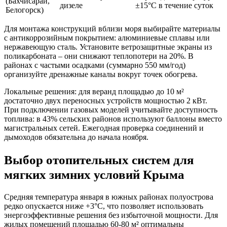
(Бахчисарай,
дизеле
±15°C в течение суток
Белогорск)
Для монтажа конструкций вблизи моря выбирайте материалы
с антикоррозийным покрытием: алюминиевые сплавы или
нержавеющую сталь. Установите ветрозащитные экраны из
поликарбоната – они снижают теплопотери на 20%. В
районах с частыми осадками (суммарно 550 мм/год)
организуйте дренажные каналы вокруг точек обогрева.
Локальные решения: для веранд площадью до 10 м²
достаточно двух переносных устройств мощностью 2 кВт.
При подключении газовых моделей учитывайте доступность
топлива: в 43% сельских районов используют баллоны вместо
магистральных сетей. Ежегодная проверка соединений и
дымоходов обязательна до начала ноября.
Выбор отопительных систем для
мягких зимних условий Крыма
Средняя температура января в южных районах полуострова
редко опускается ниже +3°C, что позволяет использовать
энергоэффективные решения без избыточной мощности. Для
жилых помещений площадью 60-80 м² оптимальны