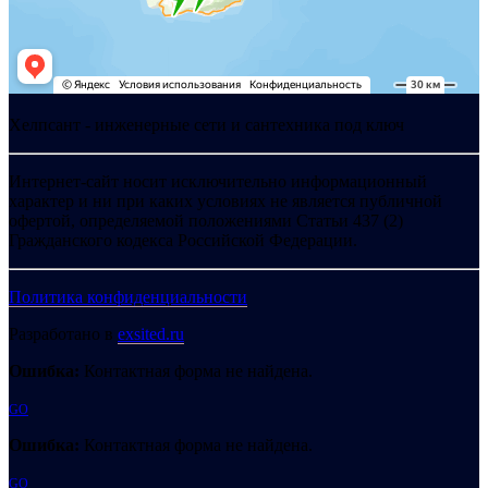
Хелпсант - инженерные сети и сантехника под ключ
Интернет-сайт носит исключительно информационный
характер и ни при каких условиях не является публичной
офертой, определяемой положениями Статьи 437 (2)
Гражданского кодекса Российской Федерации.
Политика конфиденциальности
Разработано в
exsited.ru
Ошибка:
Контактная форма не найдена.
GO
Ошибка:
Контактная форма не найдена.
GO