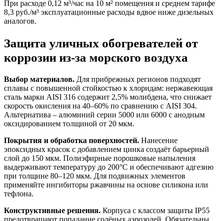
При расходе 0,12 м³/час на 10 м² помещения и среднем тарифе
8,3 руб./м³ эксплуатационные расходы вдвое ниже дизельных
аналогов.
Защита уличных обогревателей от
коррозии из-за морского воздуха
Выбор материалов.
Для прибрежных регионов подходят
сплавы с повышенной стойкостью к хлоридам: нержавеющая
сталь марки AISI 316 содержит 2,5% молибдена, что снижает
скорость окисления на 40–60% по сравнению с AISI 304.
Альтернатива – алюминий серии 5000 или 6000 с анодным
оксидированием толщиной от 20 мкм.
Покрытия и обработка поверхностей.
Нанесение
эпоксидных красок с добавлением цинка создаёт барьерный
слой до 150 мкм. Полиэфирные порошковые напыления
выдерживают температуру до 200°C и обеспечивают адгезию
при толщине 80–120 мкм. Для подвижных элементов
применяйте ингибиторы ржавчины на основе силикона или
тефлона.
Конструктивные решения.
Корпуса с классом защиты IP55
предотвращают попадание солёных аэрозолей. Обязательны