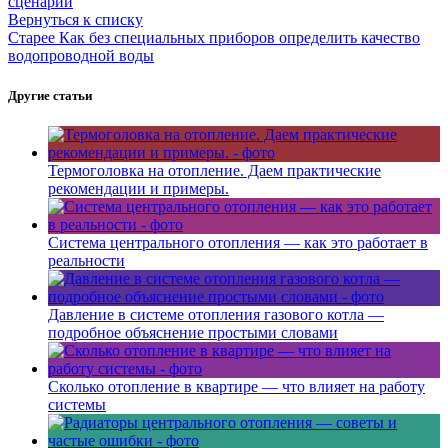
сценарии
Вернуться к списку
Старее
Как без специальных приборов определить качество
водопроводной воды
Другие статьи
Термоголовка на отопление. Даем практические
рекомендации и примеры.
Система центрального отопления — как это работает в
реальности
Давление в системе отопления газового котла —
подробное объяснение простыми словами
Сколько отопление в квартире — что влияет на работу
системы