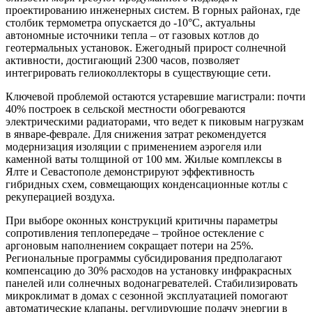
проектированию инженерных систем. В горных районах, где
столбик термометра опускается до -10°C, актуальны
автономные источники тепла – от газовых котлов до
геотермальных установок. Ежегодный прирост солнечной
активности, достигающий 2300 часов, позволяет
интегрировать гелиоколлекторы в существующие сети.
Ключевой проблемой остаются устаревшие магистрали: почти
40% построек в сельской местности обогреваются
электрическими радиаторами, что ведет к пиковым нагрузкам
в январе-феврале. Для снижения затрат рекомендуется
модернизация изоляции с применением аэрогеля или
каменной ваты толщиной от 100 мм. Жилые комплексы в
Ялте и Севастополе демонстрируют эффективность
гибридных схем, совмещающих конденсационные котлы с
рекуперацией воздуха.
При выборе оконных конструкций критичны параметры
сопротивления теплопередаче – тройное остекление с
аргоновым наполнением сокращает потери на 25%.
Региональные программы субсидирования предполагают
компенсацию до 30% расходов на установку инфракрасных
панелей или солнечных водонагревателей. Стабилизировать
микроклимат в домах с сезонной эксплуатацией помогают
автоматические клапаны, регулирующие подачу энергии в