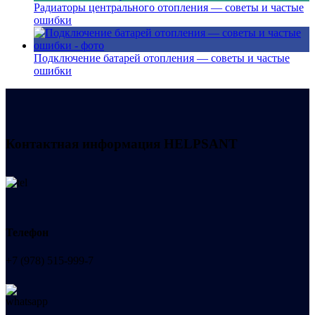
Радиаторы центрального отопления — советы и частые
ошибки
Подключение батарей отопления — советы и частые
ошибки
Контактная информация
HELPSANT
Телефон
+7 (978) 515-999-7