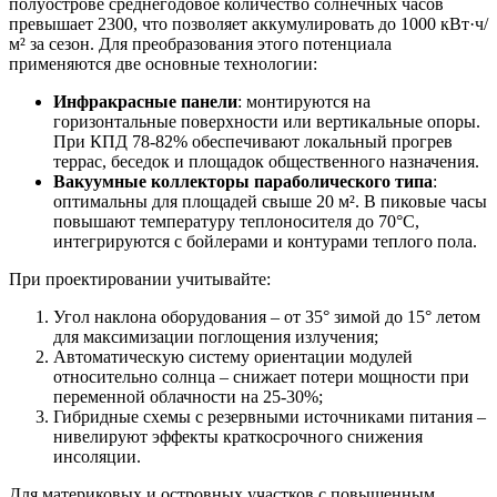
полуострове среднегодовое количество солнечных часов
превышает 2300, что позволяет аккумулировать до 1000 кВт·ч/
м² за сезон. Для преобразования этого потенциала
применяются две основные технологии:
Инфракрасные панели
: монтируются на
горизонтальные поверхности или вертикальные опоры.
При КПД 78-82% обеспечивают локальный прогрев
террас, беседок и площадок общественного назначения.
Вакуумные коллекторы параболического типа
:
оптимальны для площадей свыше 20 м². В пиковые часы
повышают температуру теплоносителя до 70°C,
интегрируются с бойлерами и контурами теплого пола.
При проектировании учитывайте:
Угол наклона оборудования – от 35° зимой до 15° летом
для максимизации поглощения излучения;
Автоматическую систему ориентации модулей
относительно солнца – снижает потери мощности при
переменной облачности на 25-30%;
Гибридные схемы с резервными источниками питания –
нивелируют эффекты краткосрочного снижения
инсоляции.
Для материковых и островных участков с повышенным