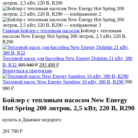
Главная
Бойлер с тепловым насосом
Бойлер с тепловым
насосом New Energy Hot Spring 200 литров, 2,5 кВт, 220 В,
R290
Тепловой насос для бассейна New Energy Dolphin 21 кВт, 380
Первоначальная
Текущая
В, R32
305 040
₽
293 490
₽
цена
цена:
Вернуться к продуктам
составляла
293
305
490 ₽.
Тепловой насос New Energy Sunglow 16 кВт, 380 В, R290
590
040 ₽.
980
₽
Бойлер с тепловым насосом New Energy
Hot Spring 200 литров, 2,5 кВт, 220 В, R290
купить в Джанкое недорого
201 700
₽