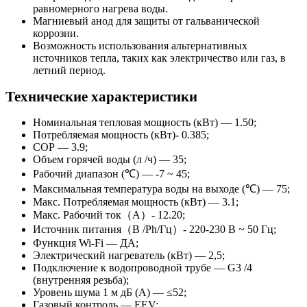
равномерного нагрева воды.
Магниевый анод для защиты от гальванической
коррозии.
Возможность использования альтернативных
источников тепла, таких как электричество или газ, в
летний период.
Технические характеристики
Номинальная тепловая мощность (кВт) — 1.50;
Потребляемая мощность (кВт)- 0.385;
СОР — 3.9;
Объем горячей воды (л /ч) — 35;
Рабочий диапазон (℃) — -7 ~ 45;
Максимальная температура воды на выходе (℃) — 75;
Макс. Потребляемая мощность (кВт) — 3.1;
Макс. Рабочий ток（A）- 12.20;
Источник питания（В /Ph/Гц）- 220-230 В ~ 50 Гц;
Функция Wi-Fi — ДА;
Электрический нагреватель (кВт) — 2,5;
Подключение к водопроводной трубе — G3 /4
(внутренняя резьба);
Уровень шума 1 м дБ (А) — ≤52;
Газовый контроль — EEV;