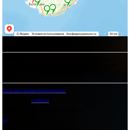
Хелпсант - инженерные сети и сантехника под ключ
Интернет-сайт носит исключительно информационный
характер и ни при каких условиях не является публичной
офертой, определяемой положениями Статьи 437 (2)
Гражданского кодекса Российской Федерации.
Политика конфиденциальности
Разработано в
exsited.ru
Ошибка:
Контактная форма не найдена.
GO
Ошибка:
Контактная форма не найдена.