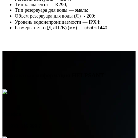
Тип хладагента — R290;
Тип резервуара для воды — эмаль;
Объем резервуара для воды (Л）- 200;
Уровень водонепроницаемости — IPX4;
Размеры нетто (Д /Ш /В) (мм) — φ650×1440
Контактная информация
HELPSANT
Телефон
+7 (978) 515-999-7