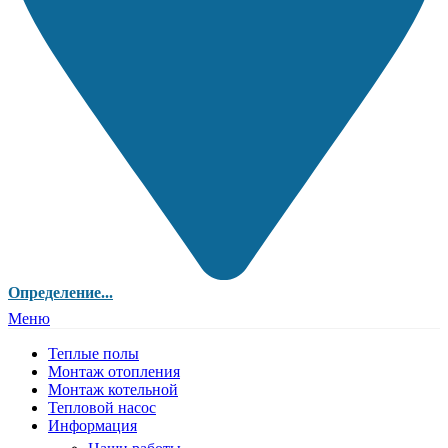
Определение...
Меню
Теплые полы
Монтаж отопления
Монтаж котельной
Тепловой насос
Информация