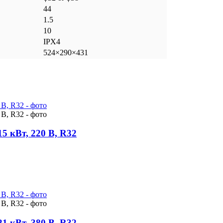
44
1.5
10
IPX4
524×290×431
5 кВт, 220 В, R32
1 кВт, 380 В, R32