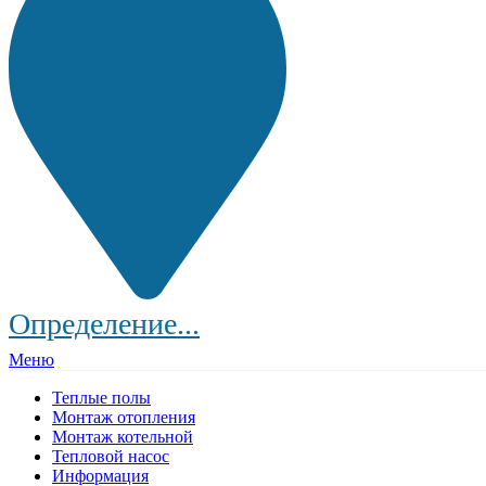
Определение...
Меню
Теплые полы
Монтаж отопления
Монтаж котельной
Тепловой насос
Информация