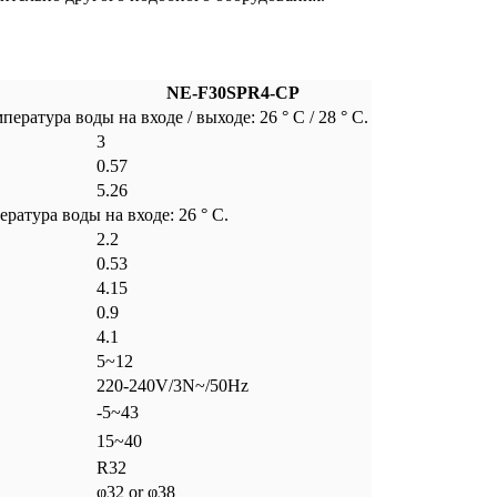
NE-F30SPR4-CP
ература воды на входе / выходе: 26 ° C / 28 ° C.
3
0.57
5.26
ература воды на входе: 26 ° C.
2.2
0.53
4.15
0.9
4.1
5~12
220-240V/3N~/50Hz
-5~43
15~40
R32
φ32 or φ38