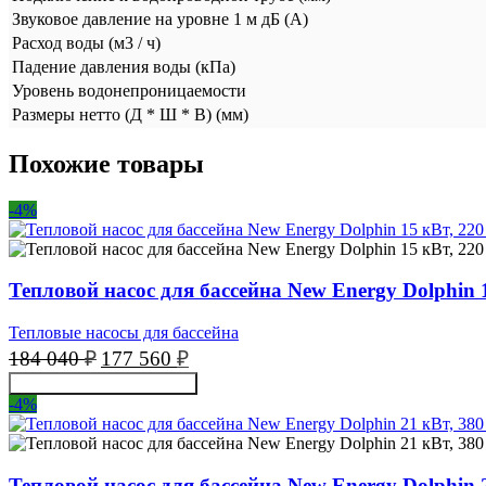
Звуковое давление на уровне 1 м дБ (А)
Расход воды (м3 / ч)
Падение давления воды (кПа)
Уровень водонепроницаемости
Размеры нетто (Д * Ш * В) (мм)
Похожие товары
-4%
Тепловой насос для бассейна New Energy Dolphin 1
Тепловые насосы для бассейна
Первоначальная
Текущая
184 040
₽
177 560
₽
цена
цена:
Получить консультацию
составляла
177
-4%
184
560 ₽.
040 ₽.
Тепловой насос для бассейна New Energy Dolphin 2