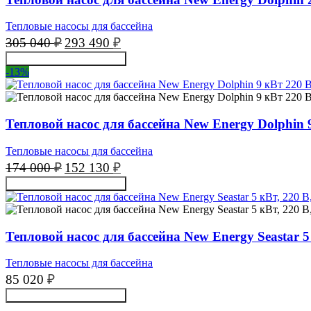
Тепловые насосы для бассейна
Первоначальная
Текущая
305 040
₽
293 490
₽
цена
цена:
Получить консультацию
составляла
293
-13%
305
490 ₽.
040 ₽.
Тепловой насос для бассейна New Energy Dolphin 
Тепловые насосы для бассейна
Первоначальная
Текущая
174 000
₽
152 130
₽
цена
цена:
Получить консультацию
составляла
152
174
130 ₽.
000 ₽.
Тепловой насос для бассейна New Energy Seastar 5
Тепловые насосы для бассейна
85 020
₽
Получить консультацию