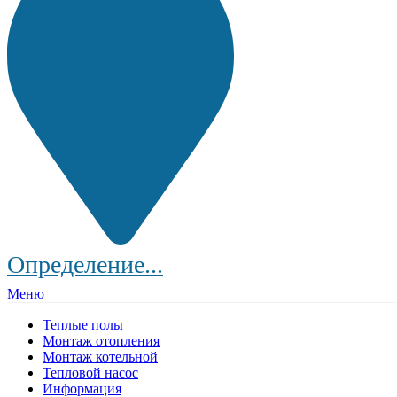
Определение...
Меню
Теплые полы
Монтаж отопления
Монтаж котельной
Тепловой насос
Информация