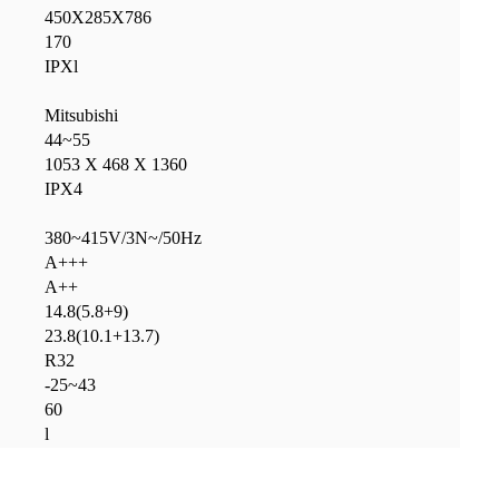
450Х285Х786
170
IPXl
Mitsubishi
44~55
1053 Х 468 Х 1360
IPX4
380~415V/3N~/50Hz
А+++
А++
14.8(5.8+9)
23.8(10.1+13.7)
R32
-25~43
60
l