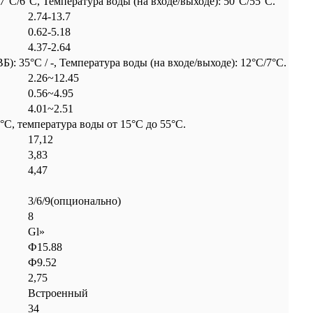
C/6°C, Температура воды (на входе/выходе): 50°C/55°C.
2.74-13.7
0.62-5.18
4.37-2.64
 35°C / -, Температура воды (на входе/выходе): 12°C/7°C.
2.26~12.45
0.56~4.95
4.01~2.51
C, температура воды от 15°C до 55°C.
17,12
3,83
4,47
3/6/9(опционально)
8
Gl»
Ф15.88
Ф9.52
2,75
Встроенный
34