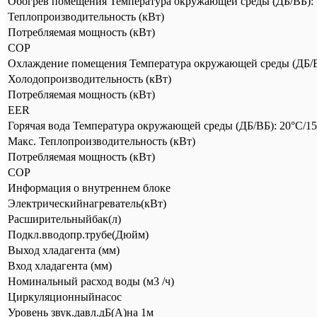
Обогрев помещения Температура окружающей среды (ДБ/ВБ): 7°
Теплопроизводительность (кВт)
Потребляемая мощность (кВт)
COP
Охлаждение помещения Температура окружающей среды (ДБ/ВБ):
Холодопроизводительность (кВт)
Потребляемая мощность (кВт)
EER
Горячая вода Температура окружающей среды (ДБ/ВБ): 20°C/15°
Макс. Теплопроизводительность (кВт)
Потребляемая мощность (кВт)
COP
Информация о внутреннем блоке
Электрическийнагреватель(кВт)
Расширительныйбак(л)
Подкл.вводопр.трубе(Дюйм)
Выход хладагента (мм)
Вход хладагента (мм)
Номинальный расход воды (м3 /ч)
Циркуляционныйнасос
Уровень звук.давл.дБ(А)на 1м