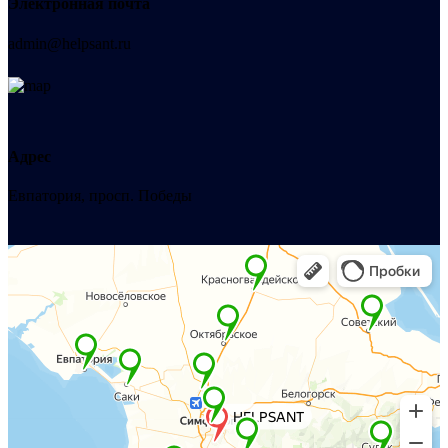
Электронная почта
admin@helpsant.ru
Адрес
Евпатория, просп. Победы