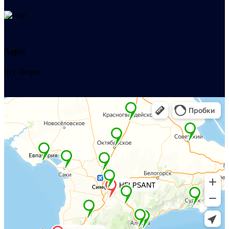
Адрес
пгт. Форос