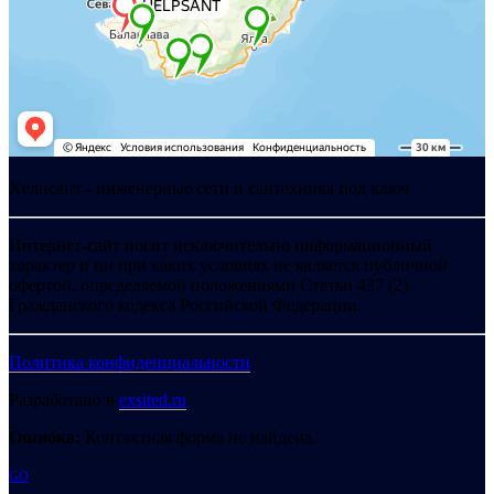
Хелпсант - инженерные сети и сантехника под ключ
Интернет-сайт носит исключительно информационный
характер и ни при каких условиях не является публичной
офертой, определяемой положениями Статьи 437 (2)
Гражданского кодекса Российской Федерации.
Политика конфиденциальности
Разработано в
exsited.ru
Ошибка:
Контактная форма не найдена.
GO