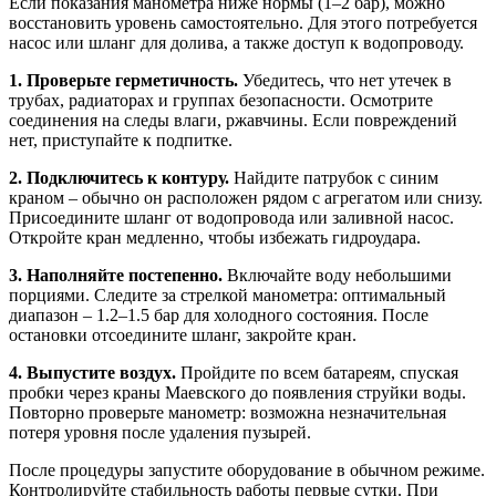
Если показания манометра ниже нормы (1–2 бар), можно
восстановить уровень самостоятельно. Для этого потребуется
насос или шланг для долива, а также доступ к водопроводу.
1. Проверьте герметичность.
Убедитесь, что нет утечек в
трубах, радиаторах и группах безопасности. Осмотрите
соединения на следы влаги, ржавчины. Если повреждений
нет, приступайте к подпитке.
2. Подключитесь к контуру.
Найдите патрубок с синим
краном – обычно он расположен рядом с агрегатом или снизу.
Присоедините шланг от водопровода или заливной насос.
Откройте кран медленно, чтобы избежать гидроудара.
3. Наполняйте постепенно.
Включайте воду небольшими
порциями. Следите за стрелкой манометра: оптимальный
диапазон – 1.2–1.5 бар для холодного состояния. После
остановки отсоедините шланг, закройте кран.
4. Выпустите воздух.
Пройдите по всем батареям, спуская
пробки через краны Маевского до появления струйки воды.
Повторно проверьте манометр: возможна незначительная
потеря уровня после удаления пузырей.
После процедуры запустите оборудование в обычном режиме.
Контролируйте стабильность работы первые сутки. При