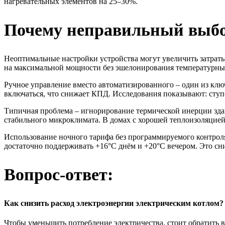
нагревательных элементов на 25–30%.
Почему неправильный выбор
Неоптимальные настройки устройства могут увеличить затраты
на максимальной мощности без эшелонирования температурных
Ручное управление вместо автоматизированного – один из кл
включаться, что снижает КПД. Исследования показывают: ступ
Типичная проблема – игнорирование термической инерции здан
стабильного микроклимата. В домах с хорошей теплоизоляцие
Использование ночного тарифа без программируемого контрол
достаточно поддерживать +16°C днём и +20°C вечером. Это сни
Вопрос-ответ:
Как снизить расход электроэнергии электрическим котлом?
Чтобы уменьшить потребление электричества, стоит обратить