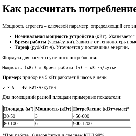
Как рассчитать потреблени
Мощность агрегата – ключевой параметр, определяющий его эне
Номинальная мощность устройства
(кВт). Указывается
Время работы
(часы/сутки). Зависит от теплопотерь по
Тариф
(руб/кВт·ч). Уточняется у поставщика энергии.
Формула для расчета суточного потребления:
Мощность (кВт) × Время работы (ч) = кВт·ч/сутки
Пример:
прибор на 5 кВт работает 8 часов в день:
5 × 8 = 40 кВт·ч/сутки
Для помещений разной площади примерные показатели:
Площадь (м²)
Мощность (кВт)
Потребление (кВт·ч/мес)*
30-50
3
450-600
80-100
6
900-1200
*При работе 10 часов/сутки и среднем КПД 98%.