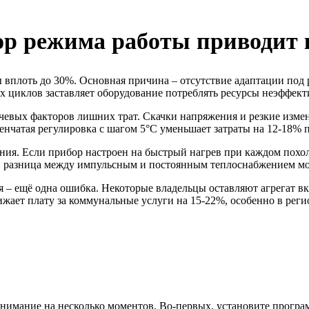
 режима работы приводит к
 вплоть до 30%. Основная причина – отсутствие адаптации под 
 циклов заставляет оборудование потреблять ресурсы неэффект
ючевых факторов лишних трат. Скачки напряжения и резкие из
енчатая регулировка с шагом 5°C уменьшает затраты на 12-18%
ия. Если прибор настроен на быстрый нагрев при каждом похол
й разница между импульсным и постоянным теплоснабжением мо
я – ещё одна ошибка. Некоторые владельцы оставляют агрегат 
жает плату за коммунальные услуги на 15-22%, особенно в реги
 внимание на несколько моментов. Во-первых, установите прог