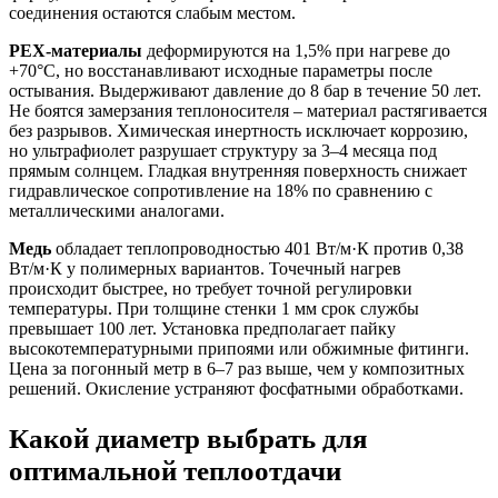
соединения остаются слабым местом.
PEX-материалы
деформируются на 1,5% при нагреве до
+70°C, но восстанавливают исходные параметры после
остывания. Выдерживают давление до 8 бар в течение 50 лет.
Не боятся замерзания теплоносителя – материал растягивается
без разрывов. Химическая инертность исключает коррозию,
но ультрафиолет разрушает структуру за 3–4 месяца под
прямым солнцем. Гладкая внутренняя поверхность снижает
гидравлическое сопротивление на 18% по сравнению с
металлическими аналогами.
Медь
обладает теплопроводностью 401 Вт/м·К против 0,38
Вт/м·К у полимерных вариантов. Точечный нагрев
происходит быстрее, но требует точной регулировки
температуры. При толщине стенки 1 мм срок службы
превышает 100 лет. Установка предполагает пайку
высокотемпературными припоями или обжимные фитинги.
Цена за погонный метр в 6–7 раз выше, чем у композитных
решений. Окисление устраняют фосфатными обработками.
Какой диаметр выбрать для
оптимальной теплоотдачи