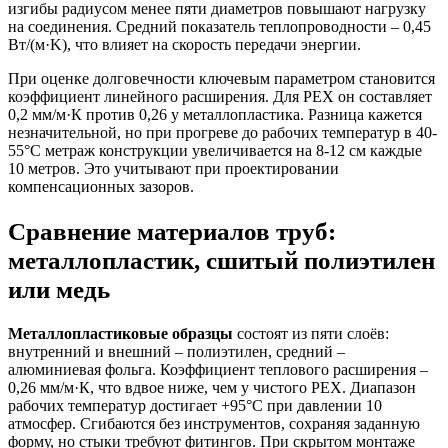
изгибы радиусом менее пяти диаметров повышают нагрузку
на соединения. Средний показатель теплопроводности – 0,45
Вт/(м·K), что влияет на скорость передачи энергии.
При оценке долговечности ключевым параметром становится
коэффициент линейного расширения. Для PEX он составляет
0,2 мм/м·К против 0,26 у металлопластика. Разница кажется
незначительной, но при прогреве до рабочих температур в 40-
55°C метраж конструкции увеличивается на 8-12 см каждые
10 метров. Это учитывают при проектировании
компенсационных зазоров.
Сравнение материалов труб:
металлопластик, сшитый полиэтилен
или медь
Металлопластиковые образцы
состоят из пяти слоёв:
внутренний и внешний – полиэтилен, средний –
алюминиевая фольга. Коэффициент теплового расширения –
0,26 мм/м·К, что вдвое ниже, чем у чистого PEX. Диапазон
рабочих температур достигает +95°C при давлении 10
атмосфер. Сгибаются без инструментов, сохраняя заданную
форму, но стыки требуют фитингов. При скрытом монтаже