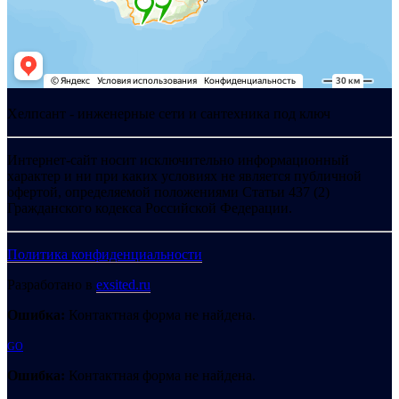
Хелпсант - инженерные сети и сантехника под ключ
Интернет-сайт носит исключительно информационный
характер и ни при каких условиях не является публичной
офертой, определяемой положениями Статьи 437 (2)
Гражданского кодекса Российской Федерации.
Политика конфиденциальности
Разработано в
exsited.ru
Ошибка:
Контактная форма не найдена.
GO
Ошибка:
Контактная форма не найдена.