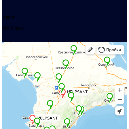
Адрес
пгт. Форос