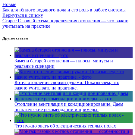
Новые
Бак для тёплого водяного пола и его роль в работе системы
Вернуться к списку
Старее
Газовый схема подключения отопления — что важно
учитывать на практике
Другие статьи
Замена батарей отопления — плюсы, минусы и
реальные сценарии
Котел отопления своими руками. Показываем, что
важно учитывать на практике.
Отопление вентиляция и кондиционирование. Даем
практические рекомендации и примеры.
Что нужно знать об электрических теплых полах