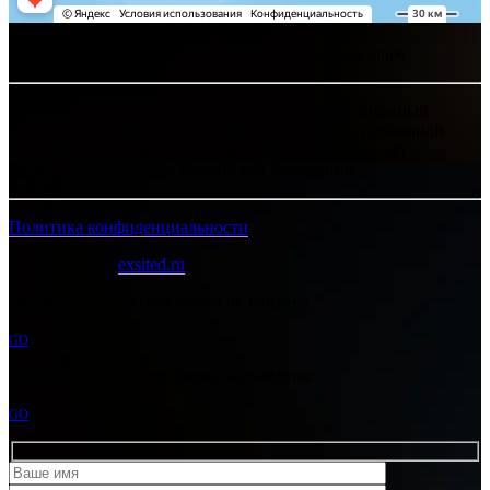
Хелпсант - инженерные сети и сантехника под ключ
Интернет-сайт носит исключительно информационный
характер и ни при каких условиях не является публичной
офертой, определяемой положениями Статьи 437 (2)
Гражданского кодекса Российской Федерации.
Политика конфиденциальности
Разработано в
exsited.ru
Ошибка:
Контактная форма не найдена.
GO
Ошибка:
Контактная форма не найдена.
GO