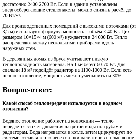
достаточно 2400-2700 Вт. Если в здании установлены
энергосберегающие стеклопакеты, можно снизить расчёт до
70 Вт/м².
Для производственных помещений с высокими потолками (от
3,5 м) используют формулу: мощность = объём × 40 Вт. Цех
размером 10×15×4 м (600 м³) нуждается в 24 000 Вт. Тепло
распределяют между несколькими приборами вдоль
наружных стен.
В деревянных домах из бруса учитывают низкую
теплопроводность материала. На 1 м² берут 60-70 Вт. Для
спальни 18 м² подойдёт радиатор на 1100-1300 Вт. Если есть
печное отопление, мощность можно уменьшить на 30%.
Вопрос-ответ:
Какой способ теплопередачи используется в водяном
отоплении?
Водяное отопление работает на конвекции — тепло
передаётся за счёт движения нагретой воды по трубам и
радиаторам. Вода нагревается в котле, затем циркулирует по
системе, отдавая тепло через стенки радиаторов в помещение.