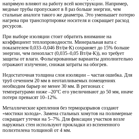
напрямую влияют на работу всей конструкции. Например,
медные трубы пропускают в 8 раз больше энергии, чем
стальные аналоги такого же диаметра. Это уменьшает потерю
нагрева при транспортировке носителя и сокращает расход
ресурсов.
При выборе изоляции стоит обратить внимание на
коэффициент теплопроводности. Минеральная вата с
показателем 0,033–0,046 Вт/(м·К) сохраняет до 15% больше
энергии, чем пенопласт (0,035–0,05 Вт/(м·К)), но требует
защиты от влаги. Фольгированные варианты дополнительно
отражают излучение, снижая затраты на обогрев.
Недостаточная толщина слоя изоляции – частая ошибка. Для
труб сечением 20 мм в неотапливаемых помещениях
необходим барьер не менее 30 мм. В регионах с
температурами ниже –20°C его увеличивают до 50 мм, иначе
потери превысят 10–12%.
Металлические крепления без терморазрывов создают
«мостики холода». Замена стальных хомутов на полимерные
сокращает утечки на 5–7%. Для фиксации участков возле
наружных стен используют прокладки из вспененного
полиэтилена толщиной от 4 мм.