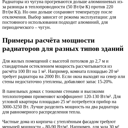
Радиаторы из чугуна прогреваются дольше алюминиевых из-
за разницы в теплопроводности (50 Вт/(м·К) против 220
Вт/(м·К)). Но они дольше сохраняют температуру после
отключения. Выбор зависит от режима эксплуатации: для
постоянного использования подходит алюминий, для
периодического – чугун.
Примеры расчёта мощности
радиаторов для разных типов зданий
Для жилых помещений с высотой потолков до 2,7 м и
стандартным остеклением мощность рассчитывается из
расчёта 100 Вт на 1 м². Например, комната площадью 20 м²
требует радиатора на 2000 Вт. Если окна выходят на север или
стены недостаточно утеплены, добавляют запас 15-20%.
В панельных домах с тонкими стенами и высокими
теплопотерями применяют коэффициент 120-130 Вт/м². Для
угловой квартиры площадью 25 м² потребуется прибор на
3000-3250 Вт. Лучше разделить мощность на два радиатора
для равномерного распределения тепла.
Частные дома из кирпича с утеплённым фасадом требуют
меньшей мощности – 80-90 Вт/м². Например, для зала 30 м²