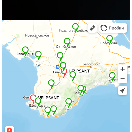
пгт. Форос