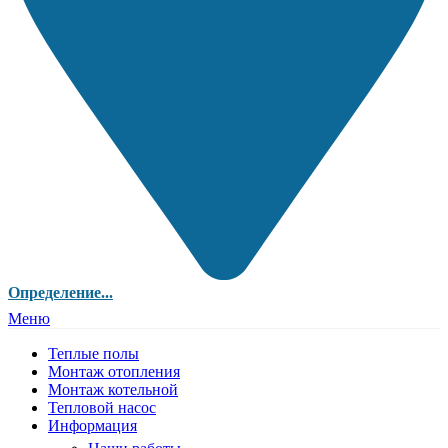
Определение...
Меню
Теплые полы
Монтаж отопления
Монтаж котельной
Тепловой насос
Информация