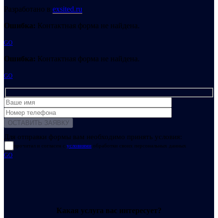
Разработано в
exsited.ru
Ошибка:
Контактная форма не найдена.
GO
Ошибка:
Контактная форма не найдена.
GO
Для отправки формы вам необходимо принять условия:
прочитал и согласен с
условиями
обработки своих персональных данных
GO
Какая услуга вас интересует?