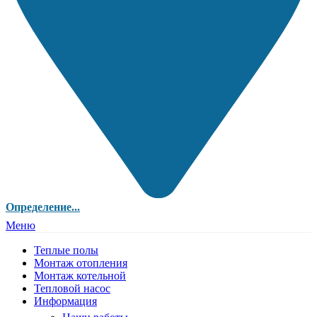
Определение...
Меню
Теплые полы
Монтаж отопления
Монтаж котельной
Тепловой насос
Информация