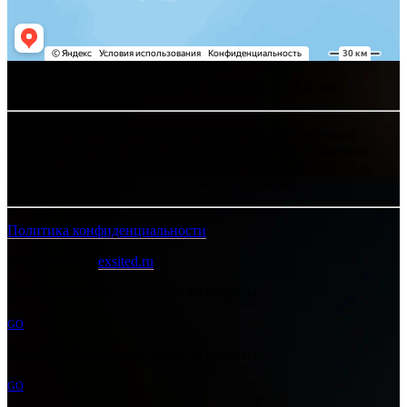
Хелпсант - инженерные сети и сантехника под ключ
Интернет-сайт носит исключительно информационный
характер и ни при каких условиях не является публичной
офертой, определяемой положениями Статьи 437 (2)
Гражданского кодекса Российской Федерации.
Политика конфиденциальности
Разработано в
exsited.ru
Ошибка:
Контактная форма не найдена.
GO
Ошибка:
Контактная форма не найдена.
GO