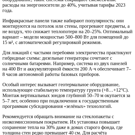
расходы на энергоносители до 40%, учитывая тарифы 2023
года.
Инфракрасные панели также набирают популярность: они
монтируются на потолок или стены, прогревают предметы, а
не воздух, что снижает теплопотери на 20–25%. Оптимальный
вариант – модели мощностью 500–800 Вт для помещений до
15 м², с автоматической регулировкой режимов.
Для локаций с частыми перебоями электричества практикуют
гибридные схемы: дизельные генераторы сочетают с
солнечными батареями. Например, система из двух панелей
на 400 Вт и аккумуляторной ёмкости 200 А·ч обеспечивает 7–
8 часов автономной работы базовых приборов.
Особый интерес вызывает геотермальное оборудование,
использующее стабильную температуру грунта (+8…+12°C).
Монтаж вертикальных зондов глубиной 50–70 м окупается за
5–7 лет, особенно при подключении к государственным
программам субсидирования «зелёных» технологий.
Рекомендуется обращать внимание на стеклопакеты с
низкоэмиссионным покрытием. Их установка повышает
сохранение тепла на 30% даже в домах старого фонда, где
толщина стен редко превышает 40 см. Для расчёта