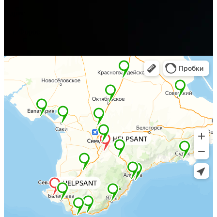
Адрес
пгт. Форос