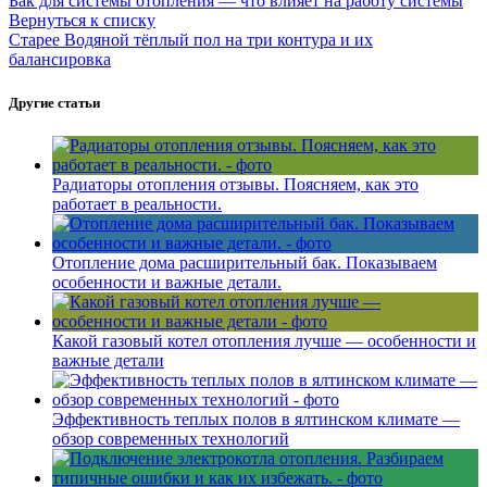
Бак для системы отопления — что влияет на работу системы
Вернуться к списку
Старее
Водяной тёплый пол на три контура и их
балансировка
Другие статьи
Радиаторы отопления отзывы. Поясняем, как это
работает в реальности.
Отопление дома расширительный бак. Показываем
особенности и важные детали.
Какой газовый котел отопления лучше — особенности и
важные детали
Эффективность теплых полов в ялтинском климате —
обзор современных технологий