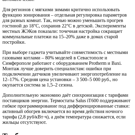
Для регионов с мягкими зимами критично использовать
функцию зонирования – отдельная регулировка параметров
для разных комнат. Так, ночью можно уменьшить прогрев
гостиной до 18°C, сохранив 22°C в детской. Эксперименты
местных ЖЭКов показали: точечная настройка сокращает
коммунальные платежи на 15–20% даже в домах старой
постройки.
При выборе гаджета учитывайте совместимость с местными
газовыми котлами – 80% моделей в Севастополе и
Симферополе работают с оборудованием Protherm и Baxi.
Монтаж лучше доверить специалистам: ошибки при
подключении датчиков увеличивают энергопотребление на
12–17%. Средняя цена установки – 3 500–5 000 руб., но
окупается система за 1,5–2 сезона.
Дополнительную экономию даёт синхронизация с тарифами
поставщиков энергии. Термостаты Salus iT600 поддерживают
гибкое программирование под дифференцированные ставки:
активный обогрев включается во время действия ночного
тарифа (2,8 руб/кВт·ч), а днём температура снижается, если
жильцы отсутствуют.