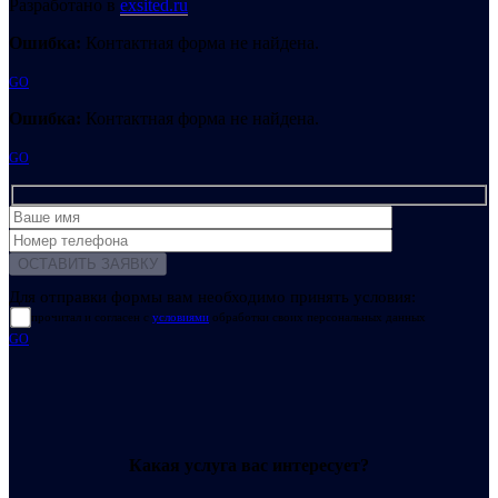
Разработано в
exsited.ru
Ошибка:
Контактная форма не найдена.
GO
Ошибка:
Контактная форма не найдена.
GO
Для отправки формы вам необходимо принять условия:
прочитал и согласен с
условиями
обработки своих персональных данных
GO
Какая услуга вас интересует?