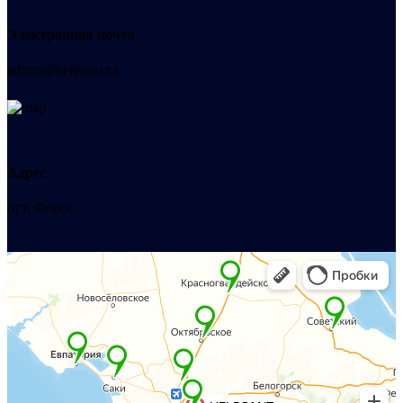
Электронная почта
admin@helpsant.ru
Адрес
пгт. Форос