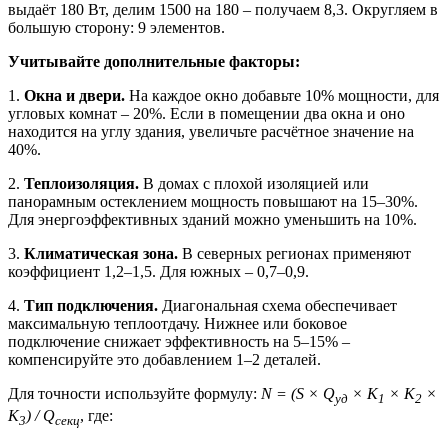
выдаёт 180 Вт, делим 1500 на 180 – получаем 8,3. Округляем в
большую сторону: 9 элементов.
Учитывайте дополнительные факторы:
1.
Окна и двери.
На каждое окно добавьте 10% мощности, для
угловых комнат – 20%. Если в помещении два окна и оно
находится на углу здания, увеличьте расчётное значение на
40%.
2.
Теплоизоляция.
В домах с плохой изоляцией или
панорамным остеклением мощность повышают на 15–30%.
Для энергоэффективных зданий можно уменьшить на 10%.
3.
Климатическая зона.
В северных регионах применяют
коэффициент 1,2–1,5. Для южных – 0,7–0,9.
4.
Тип подключения.
Диагональная схема обеспечивает
максимальную теплоотдачу. Нижнее или боковое
подключение снижает эффективность на 5–15% –
компенсируйте это добавлением 1–2 деталей.
Для точности используйте формулу:
N = (S × Q
× K
× K
×
уд
1
2
K
) / Q
, где:
3
секц