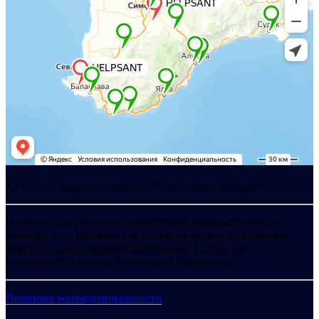
Хелпсант - инженерные сети и сантехника под ключ
Интернет-сайт носит исключительно информационный
характер и ни при каких условиях не является публичной
офертой, определяемой положениями Статьи 437 (2)
Гражданского кодекса Российской Федерации.
Политика конфиденциальности