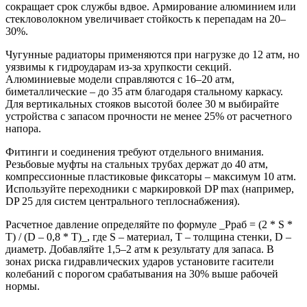
сокращает срок службы вдвое. Армирование алюминием или
стекловолокном увеличивает стойкость к перепадам на 20–
30%.
Чугунные радиаторы применяются при нагрузке до 12 атм, но
уязвимы к гидроударам из-за хрупкости секций.
Алюминиевые модели справляются с 16–20 атм,
биметаллические – до 35 атм благодаря стальному каркасу.
Для вертикальных стояков высотой более 30 м выбирайте
устройства с запасом прочности не менее 25% от расчетного
напора.
Фитинги и соединения требуют отдельного внимания.
Резьбовые муфты на стальных трубах держат до 40 атм,
компрессионные пластиковые фиксаторы – максимум 10 атм.
Используйте переходники с маркировкой DP max (например,
DP 25 для систем центрального теплоснабжения).
Расчетное давление определяйте по формуле _Pраб = (2 * S *
T) / (D – 0,8 * T)_, где S – материал, T – толщина стенки, D –
диаметр. Добавляйте 1,5–2 атм к результату для запаса. В
зонах риска гидравлических ударов установите гасители
колебаний с порогом срабатывания на 30% выше рабочей
нормы.