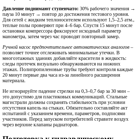
Давление поднимают ступенчато:
30% рабочего значения →
пауза 10 минут → повтор до достижения тестового уровня.
Для сетей с жидким теплоносителем используют 1,5–2,5 атм.,
теплые полы проверяют при 4–6 бар. Спустя 15 минут после
остановки компрессора фиксируют исходный параметр
манометра, затем через час проводят повторный замер.
Ручной насос предпочтительнее автоматических аналогов
–
позволяет точнее отслеживать минимальные утечки. В
многоэтажных зданиях добавляйте красители в жидкость:
следы протечек визуально обнаруживаются на нижних
этажах. Полипропиленовые трубы требуют контроля каждые
20 минут первые два часа из-за линейного расширения
материала.
Не игнорируйте падение стрелки на 0,3–0,7 бар за 30 мин –
это допустимо для пластиковых коммуникаций. Стальные
магистрали должны сохранять стабильность при условии
отсутствия капель на стыках. Обязательно составляйте акт
испытаний с указанием времени, параметров, подписями
участников. Перед запуском потребителей стравите воздух
через верхние клапаны радиаторов.
Подготовка к гидравлическому