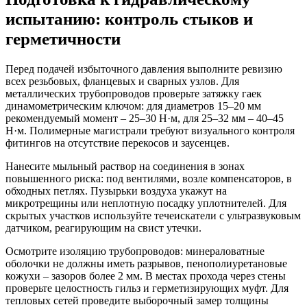
испытанию: контроль стыков и
герметичности
Перед подачей избыточного давления выполните ревизию
всех резьбовых, фланцевых и сварных узлов. Для
металлических трубопроводов проверьте затяжку гаек
динамометрическим ключом: для диаметров 15–20 мм
рекомендуемый момент – 25–30 Н·м, для 25–32 мм – 40–45
Н·м. Полимерные магистрали требуют визуального контроля
фитингов на отсутствие перекосов и заусенцев.
Нанесите мыльный раствор на соединения в зонах
повышенного риска: под вентилями, возле компенсаторов, в
обходных петлях. Пузырьки воздуха укажут на
микротрещины или неплотную посадку уплотнителей. Для
скрытых участков используйте течеискатели с ультразвуковым
датчиком, реагирующим на свист утечки.
Осмотрите изоляцию трубопроводов: минераловатные
оболочки не должны иметь разрывов, пенополиуретановые
кожухи – зазоров более 2 мм. В местах прохода через стены
проверьте целостность гильз и герметизирующих муфт. Для
тепловых сетей проведите выборочный замер толщины