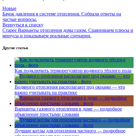
Новые
Бачок давления в системе отопления. Собрали ответы на
частые вопросы.
Вернуться к списку
Старее
Варианты отопления дома газом. Сравниваем плюсы и
минусы и показываем реальные сценарии.
Другие статьи
Как подключить терморегулятор водяного тёплого пола
Водяного отопления располагают под окнами — что
важно учитывать на практике
Варианты газового отопления в доме — подробное
объяснение простыми словами
Лучшие котлы для отопления частного — подробное