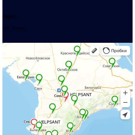
Адрес
пгт. Форос