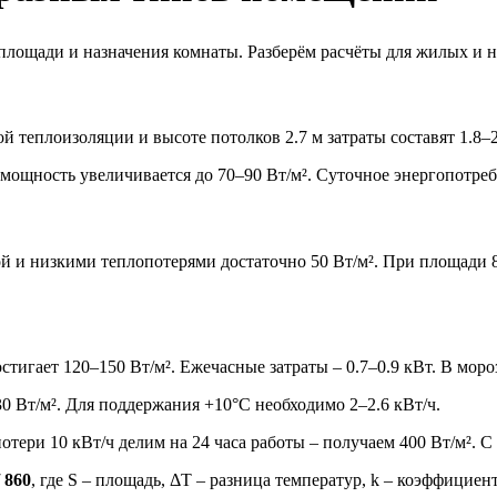
 площади и назначения комнаты. Разберём расчёты для жилых и 
й теплоизоляции и высоте потолков 2.7 м затраты составят 1.8–2
мощность увеличивается до 70–90 Вт/м². Суточное энергопотребл
 и низкими теплопотерями достаточно 50 Вт/м². При площади 8
игает 120–150 Вт/м². Ежечасные затраты – 0.7–0.9 кВт. В мороз
0 Вт/м². Для поддержания +10°C необходимо 2–2.6 кВт/ч.
тери 10 кВт/ч делим на 24 часа работы – получаем 400 Вт/м². С
/ 860
, где S – площадь, ΔT – разница температур, k – коэффициент