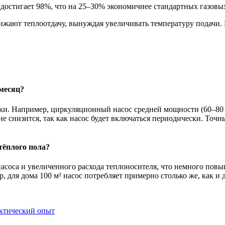
 достигает 98%, что на 25–30% экономичнее стандартных газовы
нижают теплоотдачу, вынуждая увеличивать температуру подачи. 
месяц?
ки. Например, циркуляционный насос средней мощности (60–80 В
ие снизится, так как насос будет включаться периодически. То
тёплого пола?
насоса и увеличенного расхода теплоносителя, что немного пов
ер, для дома 100 м² насос потребляет примерно столько же, как и
актический опыт