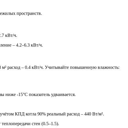
нежилых пространств.
.7 кВт/ч.
ение – 4.2–6.3 кВт/ч.
 м² расход – 0.4 кВт/ч. Учитывайте повышенную влажность:
ы ниже -15°C показатель удваивается.
 учётом КПД котла 90% реальный расход – 440 Вт/м².
 теплопередачи стен (0.5–1.5).