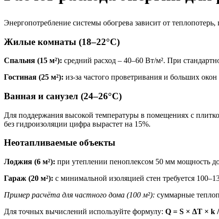
Энергопотребление системы обогрева зависит от теплопотерь,
Жилые комнаты (18–22°C)
Спальня (15 м²):
средний расход – 40–60 Вт/м². При стандартно
Гостиная (25 м²):
из-за частого проветривания и больших окон 
Ванная и санузел (24–26°C)
Для поддержания высокой температуры в помещениях с плиткой
без гидроизоляции цифра вырастет на 15%.
Неотапливаемые объекты
Лоджия (6 м²):
при утеплении пеноплексом 50 мм мощность дост
Гараж (20 м²):
с минимальной изоляцией стен требуется 100–13
Пример расчёта для частного дома (100 м²):
суммарные теплопо
Для точных вычислений используйте формулу:
Q = S × ΔT × k 