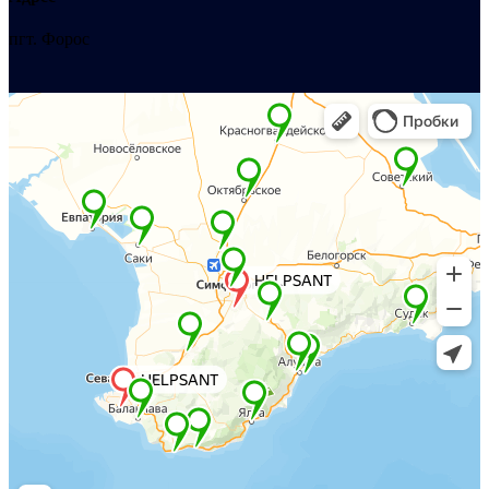
пгт. Форос