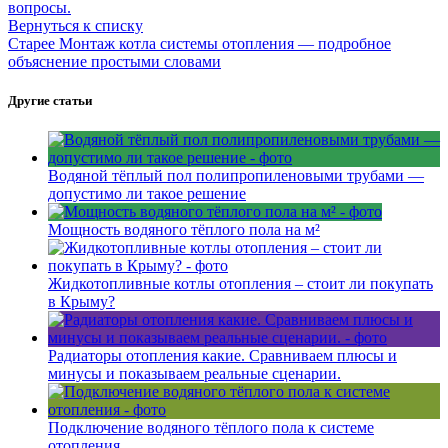
вопросы.
Вернуться к списку
Старее
Монтаж котла системы отопления — подробное
объяснение простыми словами
Другие статьи
Водяной тёплый пол полипропиленовыми трубами —
допустимо ли такое решение
Мощность водяного тёплого пола на м²
Жидкотопливные котлы отопления – стоит ли покупать
в Крыму?
Радиаторы отопления какие. Сравниваем плюсы и
минусы и показываем реальные сценарии.
Подключение водяного тёплого пола к системе
отопления