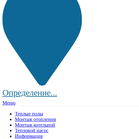
Определение...
Меню
Теплые полы
Монтаж отопления
Монтаж котельной
Тепловой насос
Информация