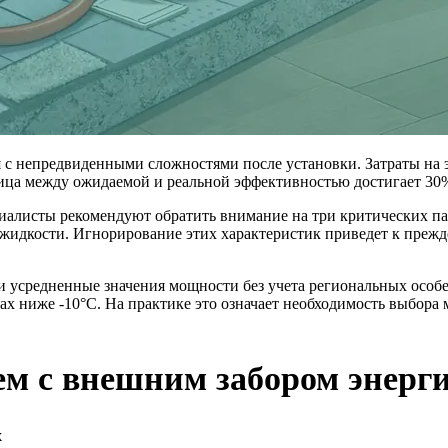
 с непредвиденными сложностями после установки. Затраты на 
зница между ожидаемой и реальной эффективностью достигает 3
циалисты рекомендуют обратить внимание на три критических п
 жидкости. Игнорирование этих характеристик приведет к преж
 усредненные значения мощности без учета региональных особен
х ниже -10°C. На практике это означает необходимость выбора 
м с внешним забором энерг
х