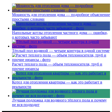
Мощность для отопления дома — подробное объяснение
простыми словами
Напольные котлы отопления частного дома — ошибки,
о которых часто забывают
Тёплый пол водяной — четыре контура в одной системе
Расчет теплого пола — объем теплоносителя, труб и
прочие нюансы
Котел для отопления квартиры — как это работает в
реальности
Лучшая подложка для водяного тёплого пола и почему
не вся подходит