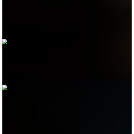
Telegram
+7 (978) 515-999-7
Электронная почта
admin@helpsant.ru
Адрес
пгт. Форос