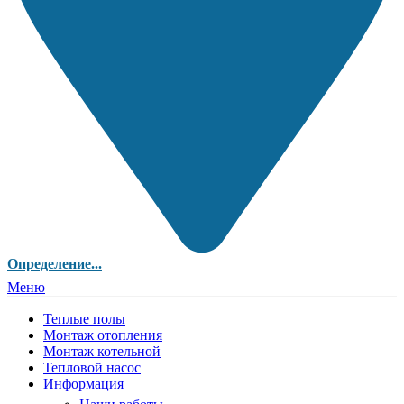
Определение...
Меню
Теплые полы
Монтаж отопления
Монтаж котельной
Тепловой насос
Информация