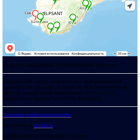
Хелпсант - инженерные сети и сантехника под ключ
Интернет-сайт носит исключительно информационный
характер и ни при каких условиях не является публичной
офертой, определяемой положениями Статьи 437 (2)
Гражданского кодекса Российской Федерации.
Политика конфиденциальности
Разработано в
exsited.ru
Ошибка:
Контактная форма не найдена.