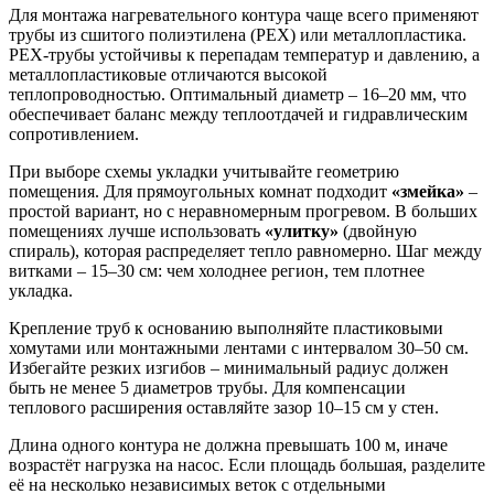
Для монтажа нагревательного контура чаще всего применяют
трубы из сшитого полиэтилена (PEX) или металлопластика.
PEX-трубы устойчивы к перепадам температур и давлению, а
металлопластиковые отличаются высокой
теплопроводностью. Оптимальный диаметр – 16–20 мм, что
обеспечивает баланс между теплоотдачей и гидравлическим
сопротивлением.
При выборе схемы укладки учитывайте геометрию
помещения. Для прямоугольных комнат подходит
«змейка»
–
простой вариант, но с неравномерным прогревом. В больших
помещениях лучше использовать
«улитку»
(двойную
спираль), которая распределяет тепло равномерно. Шаг между
витками – 15–30 см: чем холоднее регион, тем плотнее
укладка.
Крепление труб к основанию выполняйте пластиковыми
хомутами или монтажными лентами с интервалом 30–50 см.
Избегайте резких изгибов – минимальный радиус должен
быть не менее 5 диаметров трубы. Для компенсации
теплового расширения оставляйте зазор 10–15 см у стен.
Длина одного контура не должна превышать 100 м, иначе
возрастёт нагрузка на насос. Если площадь большая, разделите
её на несколько независимых веток с отдельными