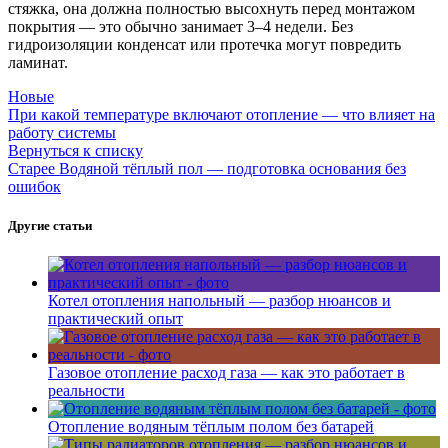
стяжка, она должна полностью высохнуть перед монтажом
покрытия — это обычно занимает 3–4 недели. Без
гидроизоляции конденсат или протечка могут повредить
ламинат.
Новые
При какой температуре включают отопление — что влияет на
работу системы
Вернуться к списку
Старее
Водяной тёплый пол — подготовка основания без
ошибок
Другие статьи
Котел отопления напольный — разбор нюансов и
практический опыт
Газовое отопление расход газа — как это работает в
реальности
Отопление водяным тёплым полом без батарей