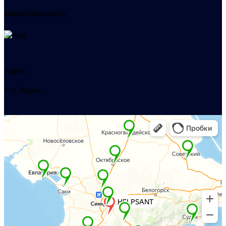
admin@helpsant.ru
Адрес
пгт. Форос