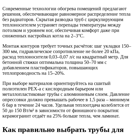
Современные технологии обогрева помещений предлагают
решения, обеспечивающие равномерное распределение тепла
без радиаторов. Скрытая разводка труб с циркулирующим
теплоносителем устраняет перепады температуры между
потолком и уровнем ног, обеспечивая комфорт даже при
сниженных настройках котла на 2–3°C.
Монтаж контуров требует точных расчётов: шаг укладки 150–
300 мм, гидравлическое сопротивление не более 20 кПа,
расход теплоносителя 0,03–0,07 л/с на квадратный метр. Для
бетонной стяжки оптимальна толщина 50–70 мм с
добавлением пластификаторов, повышающих
теплопроводность на 15–20%.
При выборе материалов ориентируйтесь на сшитый
полиэтилен PEX-a с кислородным барьером или
металлопластиковые трубы с алюминиевым слоем. Давление
опрессовки должно превышать рабочее в 1,5 раза – минимум
6 бар в течение 24 часов. Удельная теплоотдача колеблется от
50 до 150 Вт/м² в зависимости от финишного покрытия:
керамогранит отдаёт на 25% больше тепла, чем ламинат.
Как правильно выбрать трубы для