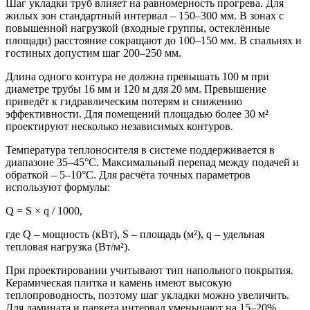
Шаг укладки труб влияет на равномерность прогрева. Для
жилых зон стандартный интервал – 150–300 мм. В зонах с
повышенной нагрузкой (входные группы, остеклённые
площади) расстояние сокращают до 100–150 мм. В спальнях и
гостиных допустим шаг 200–250 мм.
Длина одного контура не должна превышать 100 м при
диаметре трубы 16 мм и 120 м для 20 мм. Превышение
приведёт к гидравлическим потерям и снижению
эффективности. Для помещений площадью более 30 м²
проектируют несколько независимых контуров.
Температура теплоносителя в системе поддерживается в
диапазоне 35–45°C. Максимальный перепад между подачей и
обраткой – 5–10°C. Для расчёта точных параметров
используют формулы:
Q = S × q / 1000,
где Q – мощность (кВт), S – площадь (м²), q – удельная
тепловая нагрузка (Вт/м²).
При проектировании учитывают тип напольного покрытия.
Керамическая плитка и камень имеют высокую
теплопроводность, поэтому шаг укладки можно увеличить.
Для ламината и паркета интервал уменьшают на 15–20%.