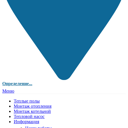
Определение...
Меню
Теплые полы
Монтаж отопления
Монтаж котельной
Тепловой насос
Информация