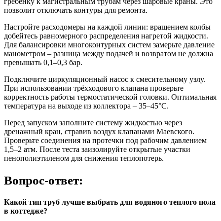
гребёнку к магистральным трубам через шаровые краны. Это
позволит отключать контуры для ремонта.
Настройте расходомеры на каждой линии: вращением колбы
добейтесь равномерного распределения нагретой жидкости.
Для балансировки многоконтурных систем замерьте давление
манометром – разница между подачей и возвратом не должна
превышать 0,1–0,3 бар.
Подключите циркуляционный насос к смесительному узлу.
При использовании трёхходового клапана проверьте
корректность работы термостатической головки. Оптимальная
температура на выходе из коллектора – 35–45°C.
Перед запуском заполните систему жидкостью через
дренажный кран, стравив воздух клапанами Маевского.
Проверьте соединения на протечки под рабочим давлением
1,5–2 атм. После теста заизолируйте открытые участки
пенополиэтиленом для снижения теплопотерь.
Вопрос-ответ:
Какой тип труб лучше выбрать для водяного теплого пола
в коттедже?