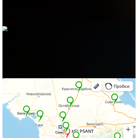
Электронная почта
admin@helpsant.ru
Адрес
пгт. Форос