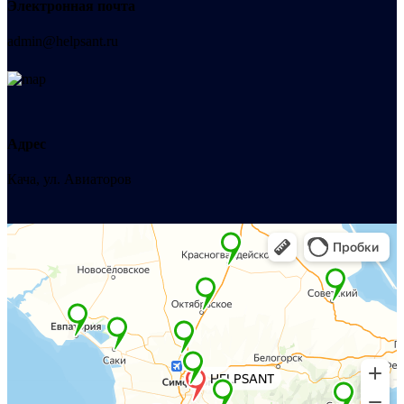
Электронная почта
admin@helpsant.ru
Адрес
Кача, ул. Авиаторов