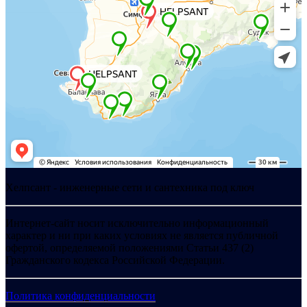
Хелпсант - инженерные сети и сантехника под ключ
Интернет-сайт носит исключительно информационный
характер и ни при каких условиях не является публичной
офертой, определяемой положениями Статьи 437 (2)
Гражданского кодекса Российской Федерации.
Политика конфиденциальности