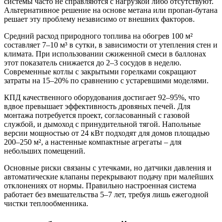
системы часто не справляются с нагрузкой либо отсутствуют.
Альтернативное решение на основе метана или пропан-бутана
решает эту проблему независимо от внешних факторов.
Средний расход природного топлива на обогрев 100 м²
составляет 7–10 м³ в сутки, в зависимости от утепления стен и
климата. При использовании сжиженной смеси в баллонах
этот показатель снижается до 2–3 сосудов в неделю.
Современные котлы с закрытыми горелками сокращают
затраты на 15–20% по сравнению с устаревшими моделями.
КПД качественного оборудования достигает 92–95%, что
вдвое превышает эффективность дровяных печей. Для
монтажа потребуется проект, согласованный с газовой
службой, и дымоход с принудительной тягой. Напольные
версии мощностью от 24 кВт подходят для домов площадью
200–250 м², а настенные компактные агрегаты – для
небольших помещений.
Основные риски связаны с утечками, но датчики давления и
автоматические клапаны перекрывают подачу при малейших
отклонениях от нормы. Правильно настроенная система
работает без вмешательства 5–7 лет, требуя лишь ежегодной
чистки теплообменника.