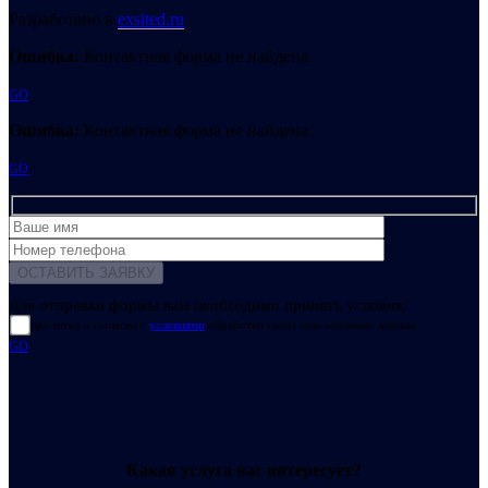
Разработано в
exsited.ru
Ошибка:
Контактная форма не найдена.
GO
Ошибка:
Контактная форма не найдена.
GO
Для отправки формы вам необходимо принять условия:
прочитал и согласен с
условиями
обработки своих персональных данных
GO
Какая услуга вас интересует?