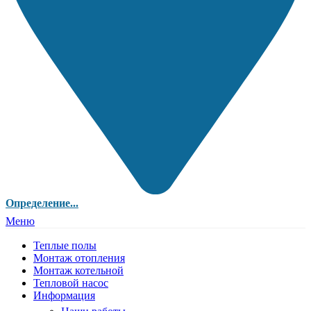
Определение...
Меню
Теплые полы
Монтаж отопления
Монтаж котельной
Тепловой насос
Информация