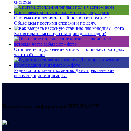
системы
Система отопления теплый пол в частном доме.
Объясняем простыми словами и по делу.
Как выбрать насосную станцию для колодца?
Отопление подключение котлов — ошибки, о которых
часто забывают
Радиатор отопления комнаты. Даем практические
рекомендации и примеры.
Контактная информация
HELPSANT